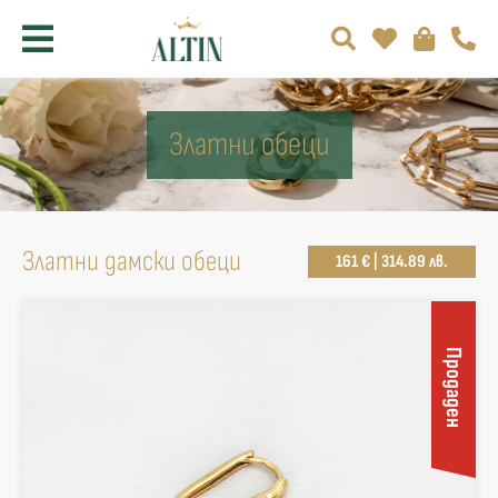
Златни обеци
Златни дамски обеци
161 € | 314.89 лв.
Продаден