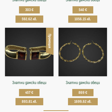
303 €
540 €
592.62 лв.
1056.15 лв.
Промоция
Златни дамски обеци
Златни дамски обеци
457 €
869 €
893.81 лв.
1699.62 лв.