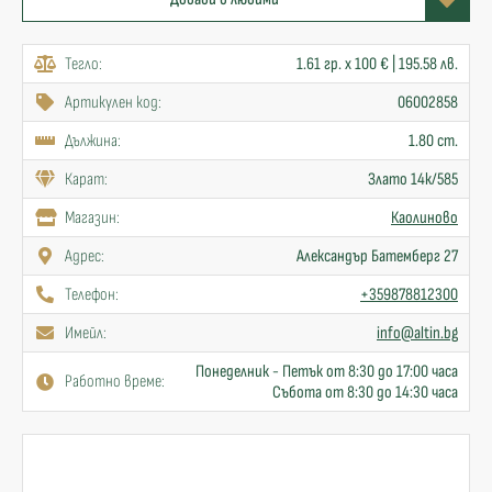
Тегло:
1.61 гр. x 100 € | 195.58 лв.
Артикулен код:
06002858
Дължина:
1.80 cm.
Карат:
Злато 14к/585
Mагазин:
Каолиново
Адрес:
Александър Батемберг 27
Телефон:
+359878812300
Имейл:
info@altin.bg
Понеделник - Петък от 8:30 до 17:00 часа
Работно време:
Събота от 8:30 до 14:30 часа