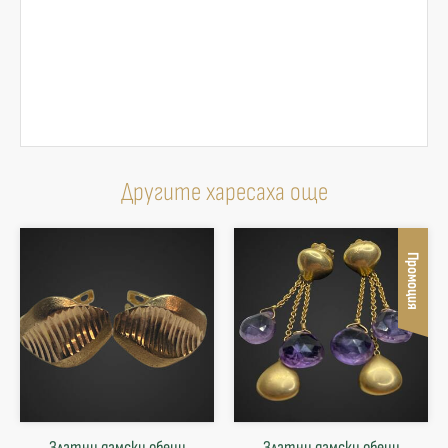
Другите харесаха още
Промоция
Златни дамски обеци
Златни дамски обеци