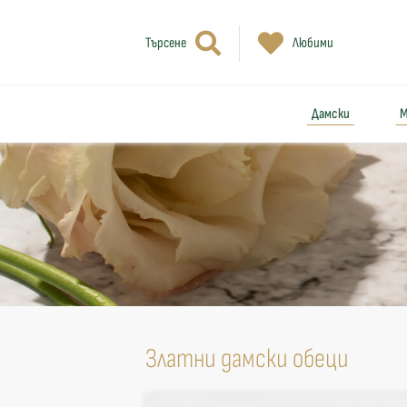
Търсене
Любими
Дамски
М
Златни дамски обеци