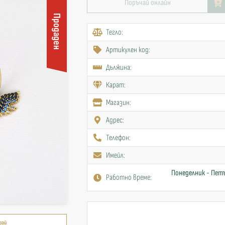
Поръчай онлайн
Продаден
Тегло:
Артикулен код:
Дължина:
Карат:
Mагазин:
Адрес:
Телефон:
Имейл:
Понеделник - Петъ
Работно време:
рай