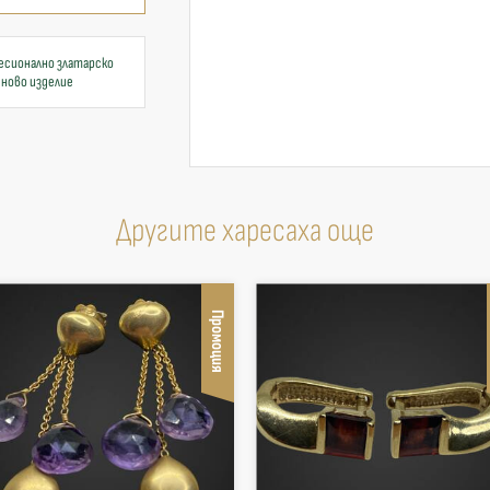
есионално златарско
 ново изделие
Другите харесаха още
Промоция