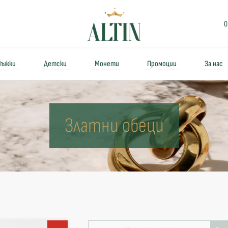
0
ъжки
Детски
Монети
Промоции
За нас
Златни обеци