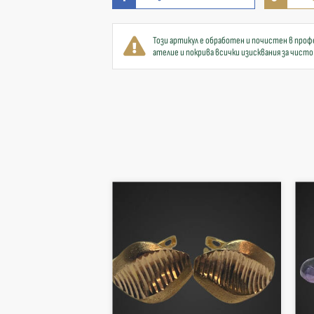
Този артикул е обработен и почистен в проф
ателие и покрива всички изисквания за чисто