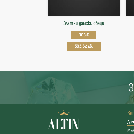
Златни дамски обеци
303 €
592.62 лв.
З
Ка
Дам
Мъ