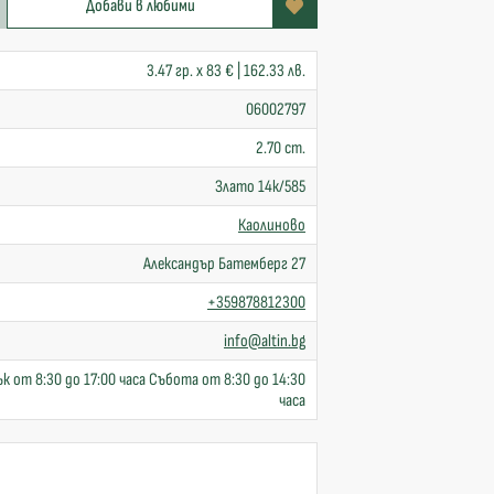
Добави в любими
3.47 гр. x 83 € | 162.33 лв.
06002797
2.70 cm.
Злато 14к/585
Каолиново
Александър Батемберг 27
+359878812300
info@altin.bg
к от 8:30 до 17:00 часа Събота от 8:30 до 14:30
часа