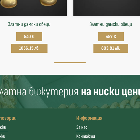
Златни дамски обеци
Златни дамски обеци
540 €
457 €
1056.15 лв.
893.81 лв.
латна бижутерия
на ниски цен
тегории
Информация
ски
За нас
жки
Контакти