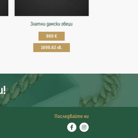
Златни дамски обеци
869 €
1699.62 лв.
и!
Последвайте ни