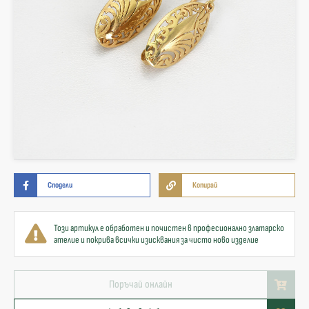
Сподели
Копирай
Този артикул е обработен и почистен в професионално златарско
ателие и покрива всички изисквания за чисто ново изделие
Поръчай онлайн