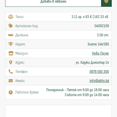
Добави в любими
Тегло:
3.11 гр. x 83 € | 162.33 лв.
Артикулен код:
04002109
Дължина:
3.00 cm.
Карат:
Злато 14к/585
Mагазин:
Нови Пазар
Адрес:
ул. Хаджи Димитър 14
Телефон:
0878 050 300
Имейл:
info@altin.bg
Понеделник - Петък от 9:00 до 18:00 часа
Работно време:
Събота от 9:00 до 14:00 часа