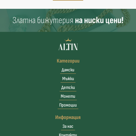
Златна бижутерия
на ниски цени!
Категории
Дамски
Мъжки
Детски
Монети
Промоции
Информация
За нас
Контакти