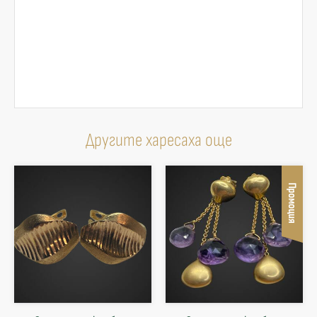
Другите харесаха още
Промоция