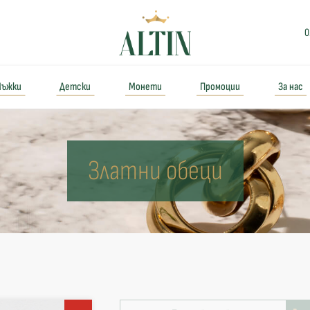
0
ъжки
Детски
Монети
Промоции
За нас
Златни обеци