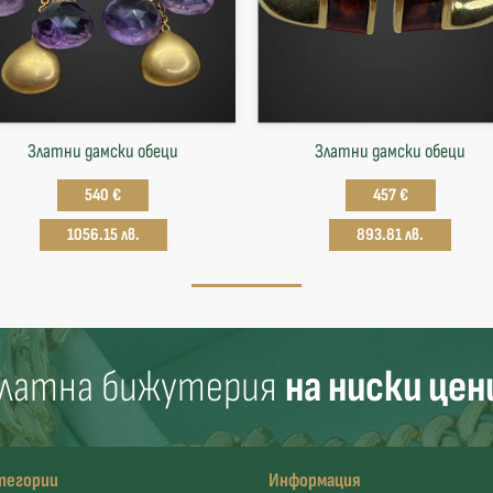
Златни дамски обеци
Златни дамски обеци
540 €
457 €
1056.15 лв.
893.81 лв.
латна бижутерия
на ниски цен
тегории
Информация