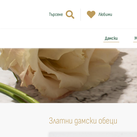
Търсене
Любими
Дамски
М
Златни дамски обеци