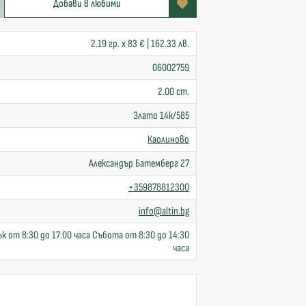
Добави в любими
2.19 гр. x 83 € | 162.33 лв.
06002759
2.00 cm.
Злато 14к/585
Каолиново
Александър Батемберг 27
+359878812300
info@altin.bg
к от 8:30 до 17:00 часа Събота от 8:30 до 14:30
часа