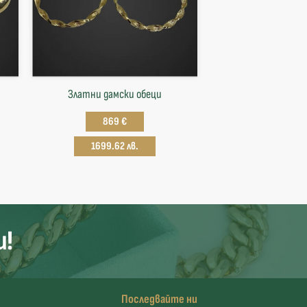
Златни дамски обеци
869 €
1699.62 лв.
и!
Последвайте ни