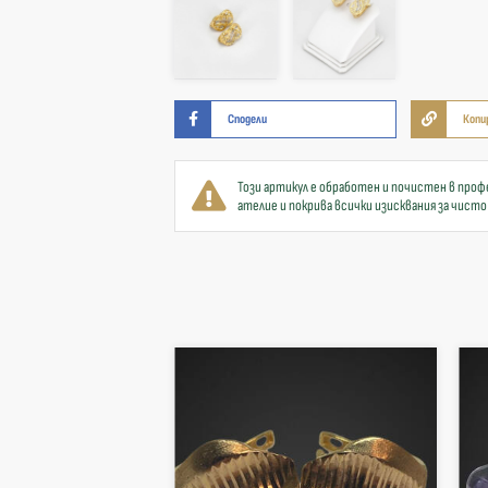
Сподели
Копи
Този артикул е обработен и почистен в проф
ателие и покрива всички изисквания за чисто