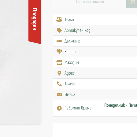
Поръчай онлайн
Продаден
Тегло:
Артикулен код:
Дължина:
Карат:
Mагазин:
Адрес:
Телефон:
Имейл:
Понеделник - Петъ
Работно време: