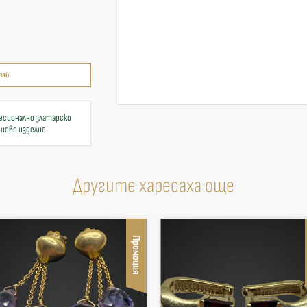
рай
есионално златарско
 ново изделие
Другите харесаха още
Промоция