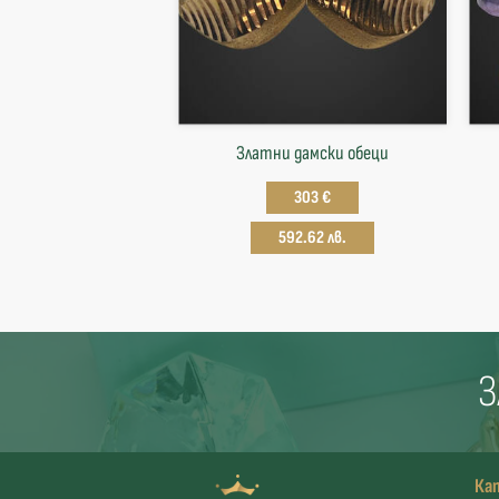
Златни дамски обеци
303 €
592.62 лв.
З
Ка