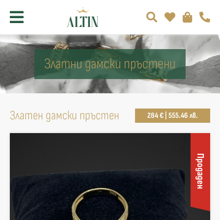
Златни дамски пръстени
Златен дамски пръстен
284 € | 555.46 лв.
Продаден