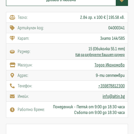
Тегло:
2.84 гр. x 100 € | 195.58 лв.
Артикулен код:
04000341
Карат:
Злато 14к/585
15 (Обиколка 55.1 mm)
Размер:
Как да разберете вашият размер
Mагазин:
Тодор Икономово
Адрес:
9-ти септември
Телефон:
+359878812300
Имейл:
info@altin.bg
Понеделник - Петък от 9:00 до 18:30 часа
Работно време:
Събота от 9:00 до 18:30 часа