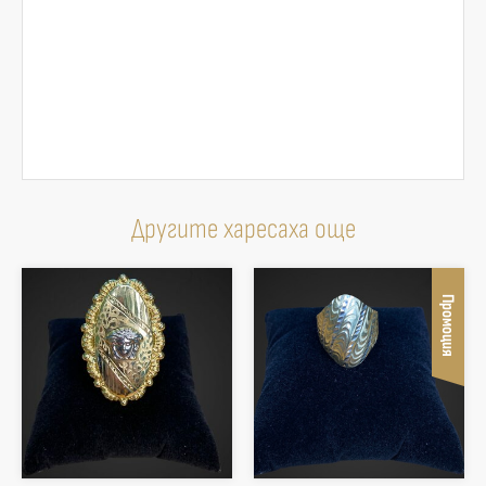
Другите харесаха още
Промоция