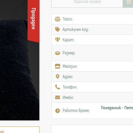
Поръчай онлайн
Продаден
Тегло:
Артикулен код:
Карат:
Размер:
Mагазин:
Адрес:
Телефон:
Имейл:
Понеделник - Петъ
Работно време:
рай