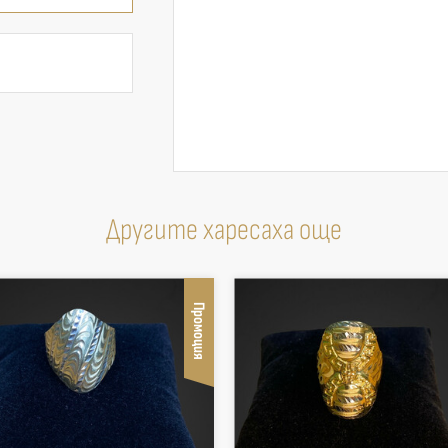
Другите харесаха още
Промоция