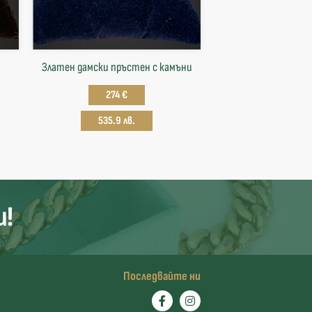
Златен дамски пръстен с камъни
274 €
535.9 лв.
и!
Последвайте ни