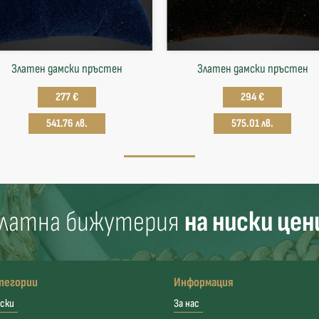
Златен дамски пръстен
Златен дамски пръстен
277 €
294 €
541.76 лв.
575.01 лв.
латна бижутерия
на ниски цен
тегории
Информация
ски
За нас