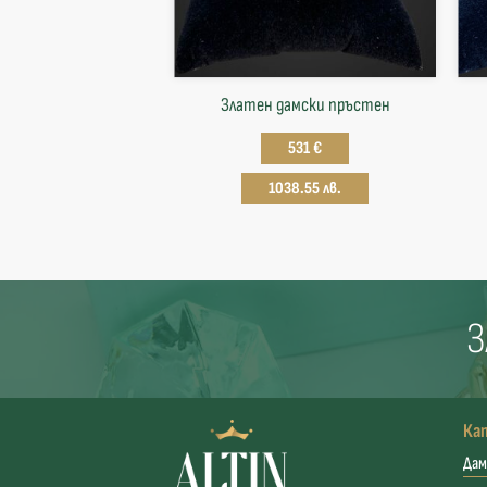
Златен дамски пръстен
531 €
1038.55 лв.
З
Ка
Дам