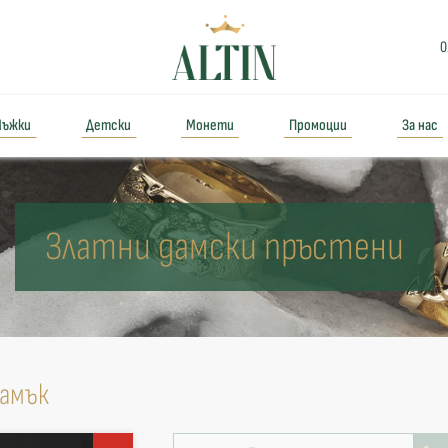
0
ъжки
Детски
Монети
Промоции
За нас
Златни дамски пръстени
камък