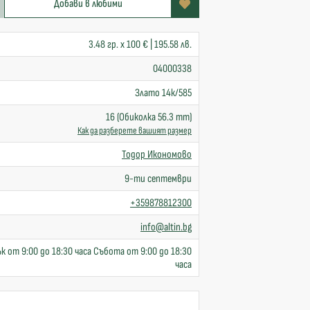
Добави в любими
3.48 гр. x 100 € | 195.58 лв.
04000338
Злато 14к/585
16 (Обиколка 56.3 mm)
Как да разберете вашият размер
Тодор Икономово
9-ти септември
+359878812300
info@altin.bg
к от 9:00 до 18:30 часа Събота от 9:00 до 18:30
часа