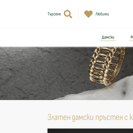
Търсене
Любими
Дамски
М
Златен дамски пръстен с 