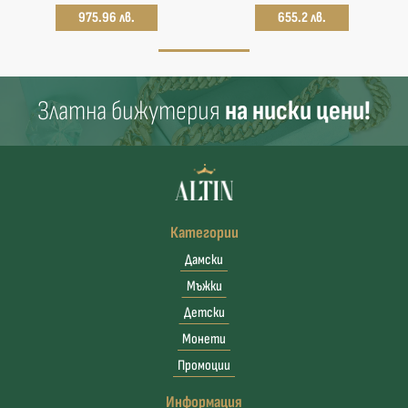
975.96 лв.
655.2 лв.
Златна бижутерия
на ниски цени!
Категории
Дамски
Мъжки
Детски
Монети
Промоции
Информация