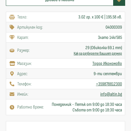
Тегло:
3.02 гр. x 100 € | 195.58 лв.
Артикулен код:
04000309
Карат:
Злато 14к/585
29 (Обиколка 69.1 mm)
Размер:
Как да разберете вашият размер
Mагазин:
Тодор Икономово
Адрес:
9-ти септември
Телефон:
+359878812300
Имейл:
info@altin.bg
Понеделник - Петък от 9:00 до 18:30 часа
Работно време:
Събота от 9:00 до 18:30 часа