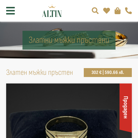
Златни мъжки пръстени
Златен мъжки пръстен
302 € | 590.66 лв.
Продаден