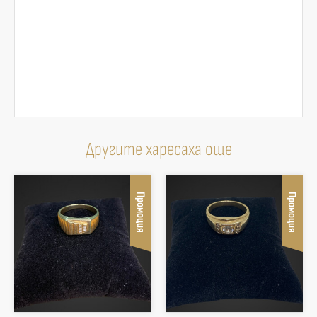
Другите харесаха още
Промоция
Промоция