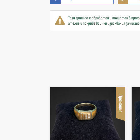
Този артикул е обработен и почистен в проф
ателие и покрива всички изисквания за чисто
Промоция