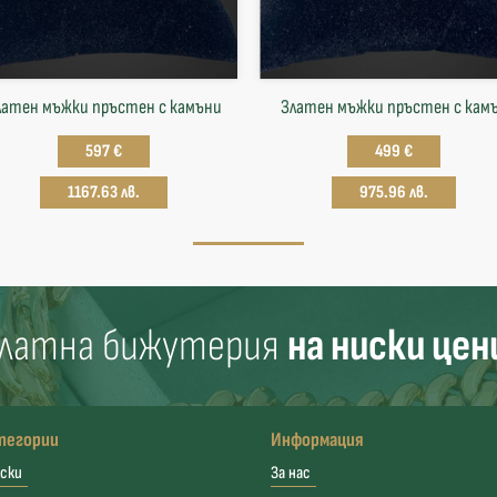
латен мъжки пръстен с камъни
Златен мъжки пръстен с кам
597 €
499 €
1167.63 лв.
975.96 лв.
латна бижутерия
на ниски цен
тегории
Информация
ски
За нас