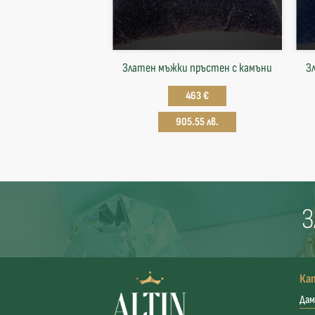
Златен мъжки пръстен с камъни
З
463 €
905.55 лв.
З
Ка
Дам