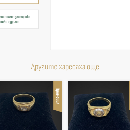
есионално златарско
 ново изделие
Другите харесаха още
Промоция