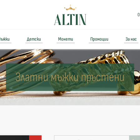
0
ъжки
Детски
Монети
Промоции
За нас
Златни мъжки пръстени