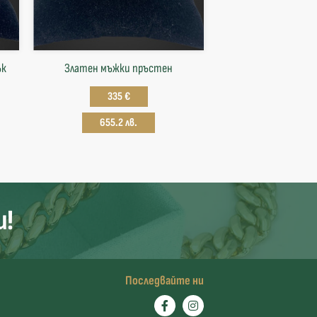
ък
Златен мъжки пръстен
335 €
655.2 лв.
и!
Последвайте ни