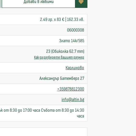
Добави в любими
2.49 гр. x 83 € | 162.33 лв.
06000308
Злато 14к/585
23 (Обиколка 62.7 mm)
Как да разберете вашият размер
Каолиново
Александър Батемберг 27
+359878812300
info@altin.bg
к от 8:30 до 17:00 часа Събота от 8:30 до 14:30
часа