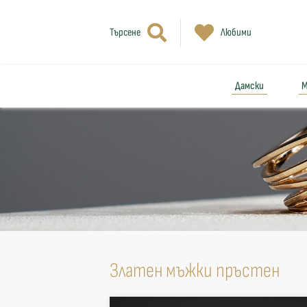
Търсене
Любими
Дамски
М
Златен мъжки пръстен