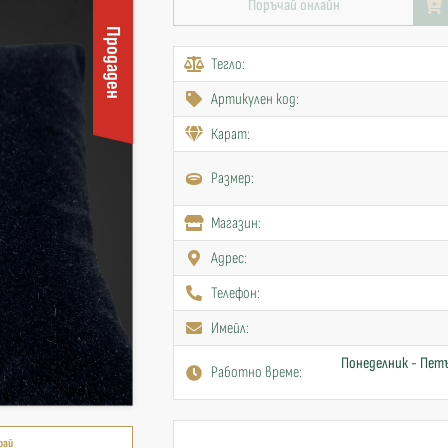
Поръчай онлайн
Продаден
Тегло:
Артикулен код:
Карат:
Размер:
Mагазин:
Адрес:
Телефон:
Имейл:
Понеделник - Петъ
Работно време:
рай