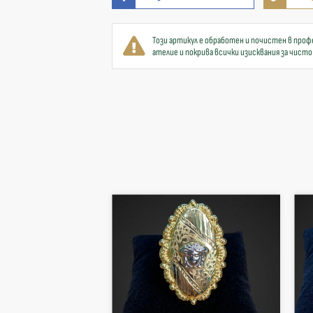
Този артикул е обработен и почистен в проф
ателие и покрива всички изисквания за чисто