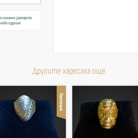
есионално златарско
 ново изделие
Другите харесаха още
Промоция