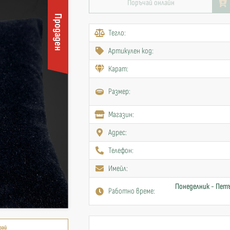
Поръчай онлайн
Продаден
Тегло:
Артикулен код:
Карат:
Размер:
Mагазин:
Адрес:
Телефон:
Имейл:
Понеделник - Петъ
Работно време:
рай