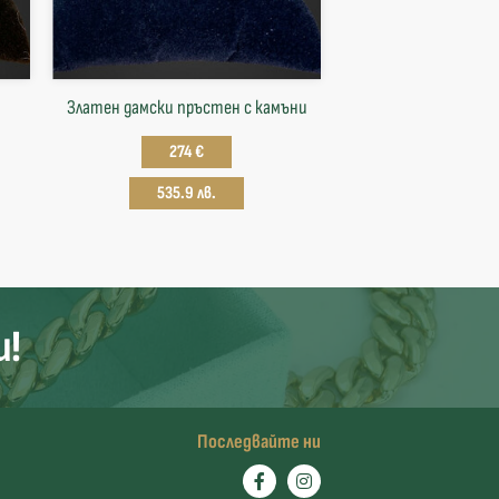
Златен дамски пръстен с камъни
274 €
535.9 лв.
и!
Последвайте ни