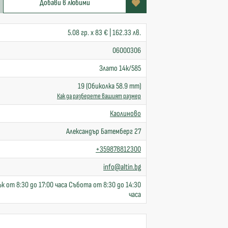
Добави в любими
5.08 гр. x 83 € | 162.33 лв.
06000306
Злато 14к/585
19 (Обиколка 58.9 mm)
Как да разберете вашият размер
Каолиново
Александър Батемберг 27
+359878812300
info@altin.bg
к от 8:30 до 17:00 часа Събота от 8:30 до 14:30
часа