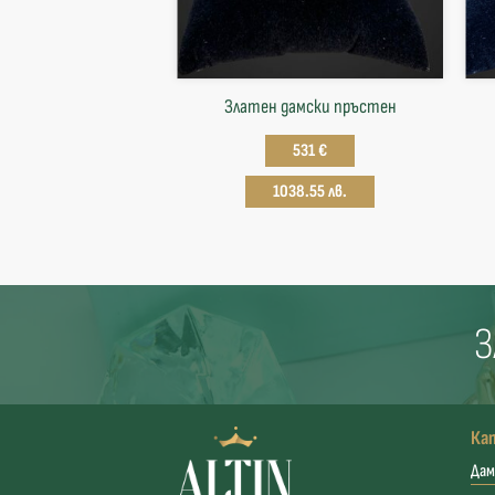
Златен дамски пръстен
531 €
1038.55 лв.
З
Ка
Дам