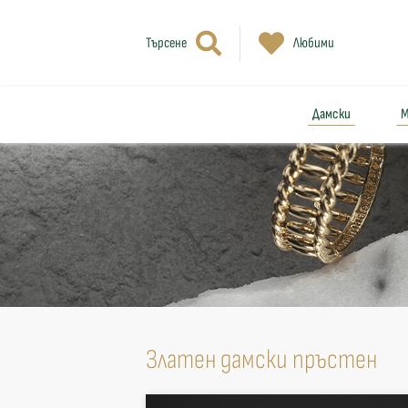
Търсене
Любими
Дамски
М
Златен дамски пръстен