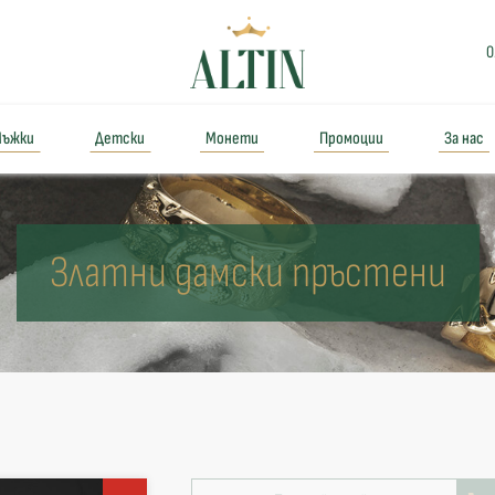
0
ъжки
Детски
Монети
Промоции
За нас
Златни дамски пръстени