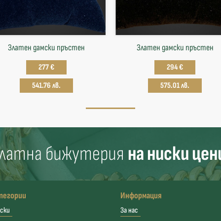
Златен дамски пръстен
Златен дамски пръстен
277 €
294 €
541.76 лв.
575.01 лв.
латна бижутерия
на ниски цен
тегории
Информация
ски
За нас