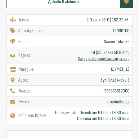
Добави в любими
Тегло:
2.9 гр. x 83 € | 162.33 лв.
Артикулен код:
12000100
Карат:
Злато 14к/585
19 (Обиколка 58.9 mm)
Размер:
Как да разберете вашият размер
Mагазин:
ШУМЕН 12
Адрес:
бул. Славянски 5
Телефон:
+359878812300
Имейл:
info@altin.bg
Понеделник - Петък от 9:00 до 18:30 часа
Работно време:
Събота от 9:00 до 18:30 часа