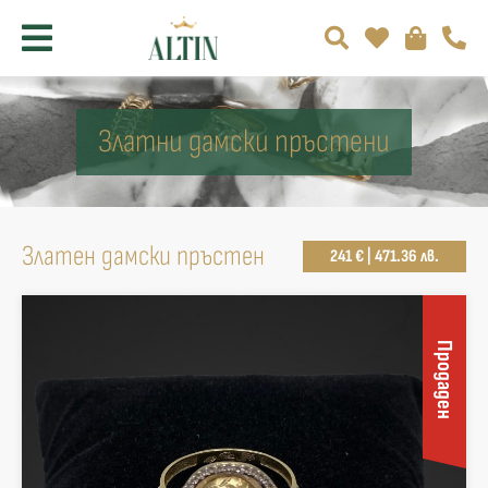
Златни дамски пръстени
Златен дамски пръстен
241 € | 471.36 лв.
Продаден