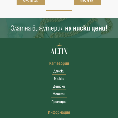
575.01 лв.
535.9 лв.
Златна бижутерия
на ниски цени!
Категории
Дамски
Мъжки
Детски
Монети
Промоции
Информация