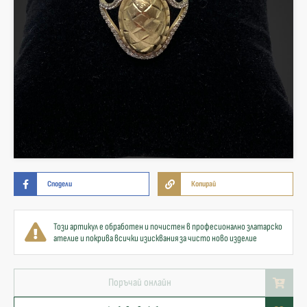
Сподели
Копирай
Този артикул е обработен и почистен в професионално златарско
ателие и покрива всички изисквания за чисто ново изделие
Поръчай онлайн