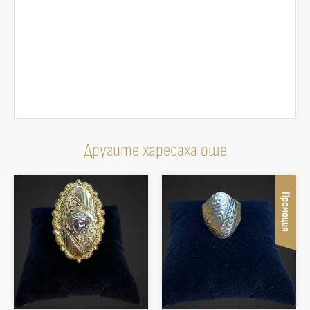
Другите харесаха още
Промоция