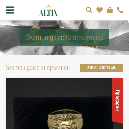
Златни дамски пръстени
Златен дамски пръстен
210 € | 410.72 лв.
Продаден