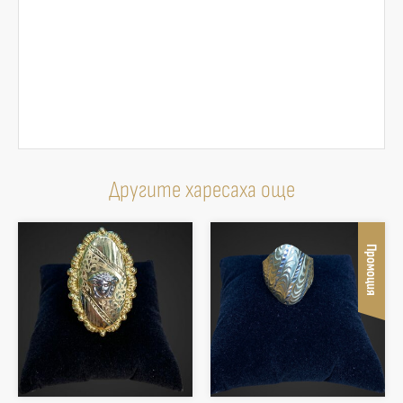
Другите харесаха още
Промоция