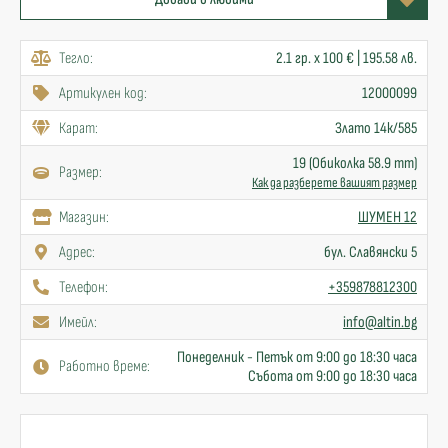
Тегло:
2.1 гр. x 100 € | 195.58 лв.
Артикулен код:
12000099
Карат:
Злато 14к/585
19 (Обиколка 58.9 mm)
Размер:
Как да разберете вашият размер
Mагазин:
ШУМЕН 12
Адрес:
бул. Славянски 5
Телефон:
+359878812300
Имейл:
info@altin.bg
Понеделник - Петък от 9:00 до 18:30 часа
Работно време:
Събота от 9:00 до 18:30 часа