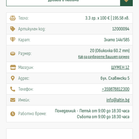
Тегло:
3.3 гр. x 100 € | 195.58 лв.
Артикулен код:
12000094
Карат:
Злато 14к/585
20 (Обиколка 60.2 mm)
Размер:
Как да разберете вашият размер
Mагазин:
ШУМЕН 12
Адрес:
бул. Славянски 5
Телефон:
+359878812300
Имейл:
info@altin.bg
Понеделник - Петък от 9:00 до 18:30 часа
Работно време:
Събота от 9:00 до 18:30 часа