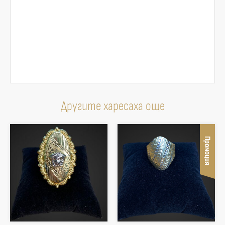
Другите харесаха още
Промоция