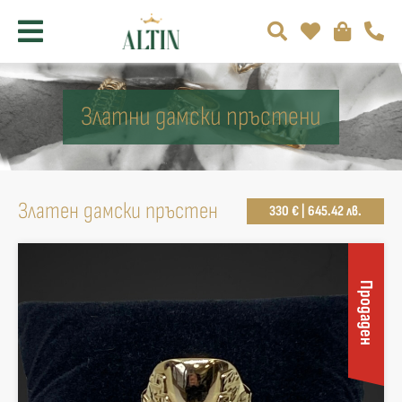
Златни дамски пръстени
Златен дамски пръстен
330 € | 645.42 лв.
Продаден