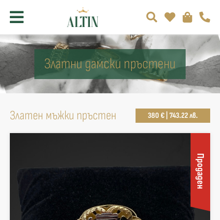
Златни дамски пръстени
Златен мъжки пръстен
380 € | 743.22 лв.
Продаден