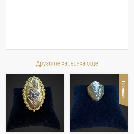
Другите харесаха още
Промоция