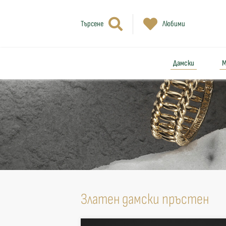
Търсене
Любими
Дамски
М
Златен дамски пръстен