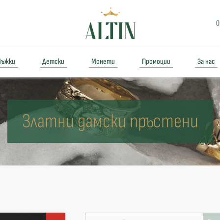
0
ъжки
Детски
Монети
Промоции
За нас
Златни дамски пръстени