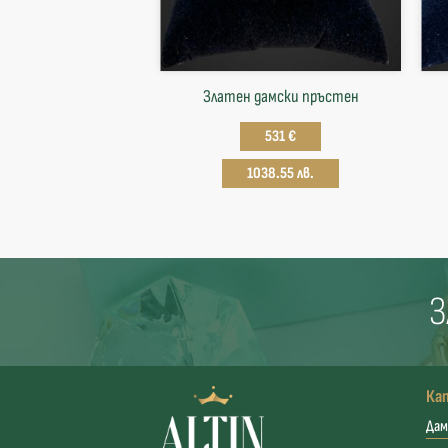
Златен дамски пръстен
531 €
1038.55 лв.
З
Ка
Дам