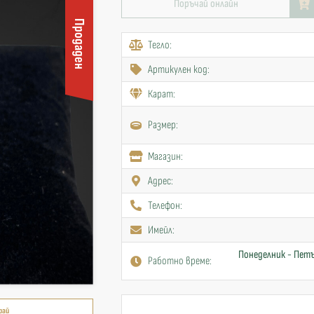
Поръчай онлайн
Продаден
Тегло:
Артикулен код:
Карат:
Размер:
Mагазин:
Адрес:
Телефон:
Имейл:
Понеделник - Петъ
Работно време:
рай