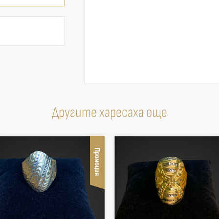
Другите харесаха още
Промоция