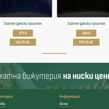
Златен дамски пръстен
Златен дамски пръстен
277 €
294 €
541.76 лв.
575.01 лв.
латна бижутерия
на ниски цен
тегории
Информация
ски
За нас