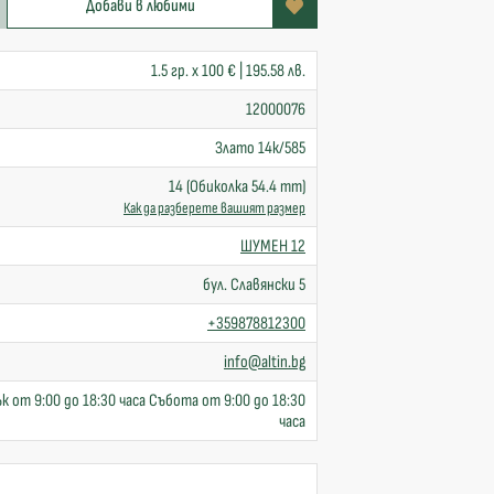
Добави в любими
1.5 гр. x 100 € | 195.58 лв.
12000076
Злато 14к/585
14 (Обиколка 54.4 mm)
Как да разберете вашият размер
ШУМЕН 12
бул. Славянски 5
+359878812300
info@altin.bg
к от 9:00 до 18:30 часа Събота от 9:00 до 18:30
часа