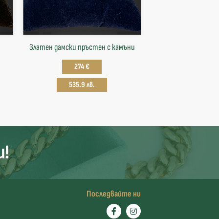
Златен дамски пръстен с камъни
274 €
535.9 лв.
и!
Последвайте ни