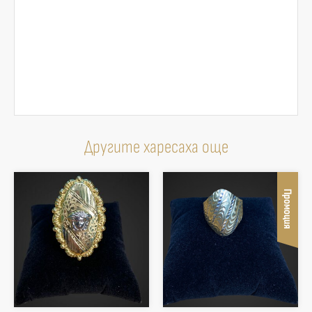
Другите харесаха още
Промоция