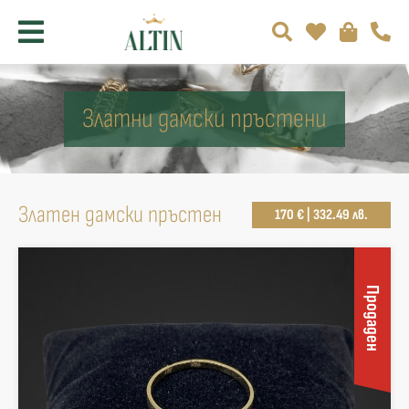
Златни дамски пръстени
Златен дамски пръстен
170 € | 332.49 лв.
Продаден