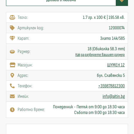
Тегло:
1.7 гр. x 100 € | 195.58 лв.
Артикулен код:
12000074
Карат:
Злато 14к/585
18 (Обиколка 58.3 mm)
Размер:
Как да разберете вашият размер
Mагазин:
ШУМЕН 12
Адрес:
бул. Славянски 5
Телефон:
+359878812300
Имейл:
info@altin.bg
Понеделник - Петък от 9:00 до 18:30 часа
Работно време:
Събота от 9:00 до 18:30 часа