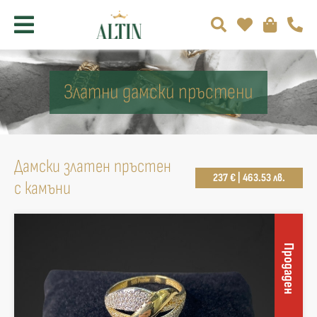
Златни дамски пръстени
Дамски златен пръстен
237 € | 463.53 лв.
с камъни
Продаден