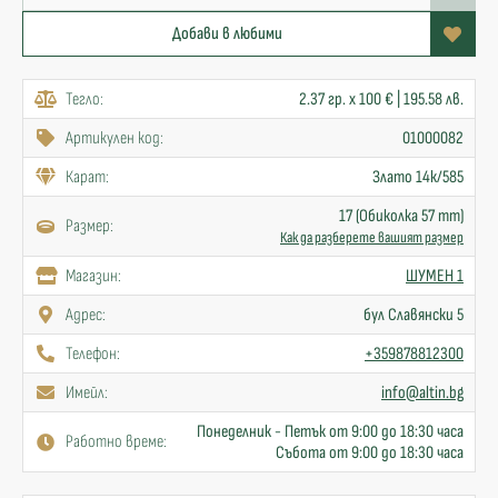
Добави в любими
Тегло:
2.37 гр. x 100 € | 195.58 лв.
Артикулен код:
01000082
Карат:
Злато 14к/585
17 (Обиколка 57 mm)
Размер:
Как да разберете вашият размер
Mагазин:
ШУМЕН 1
Адрес:
бул Славянски 5
Телефон:
+359878812300
Имейл:
info@altin.bg
Понеделник - Петък от 9:00 до 18:30 часа
Работно време:
Събота от 9:00 до 18:30 часа