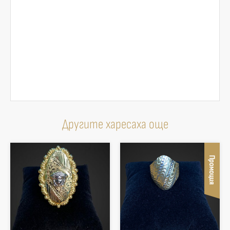
Другите харесаха още
Промоция