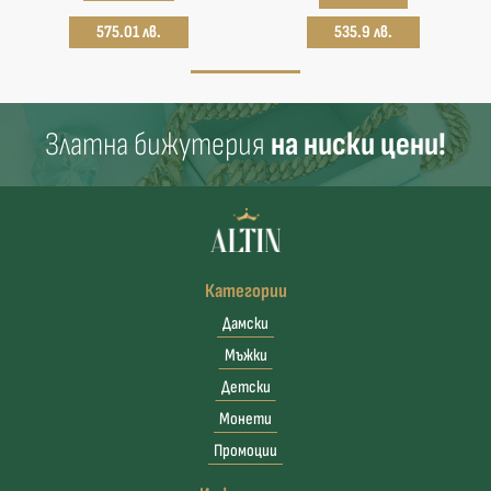
575.01 лв.
535.9 лв.
Златна бижутерия
на ниски цени!
Категории
Дамски
Мъжки
Детски
Монети
Промоции