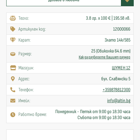
Тегло:
3.8 гр. x 100 € | 195.58 лв.
Артикулен код:
12000066
Карат:
Злато 14к/585
25 (Обиколка 64.6 mm)
Размер:
Как да разберете вашият размер
Mагазин:
ШУМЕН 12
Адрес:
бул. Славянски 5
Телефон:
+359878812300
Имейл:
info@altin.bg
Понеделник - Петък от 9:00 до 18:30 часа
Работно време:
Събота от 9:00 до 18:30 часа