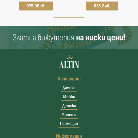
975.96 лв.
655.2 лв.
Златна бижутерия
на ниски цени!
Категории
Дамски
Мъжки
Детски
Монети
Промоции
Информация