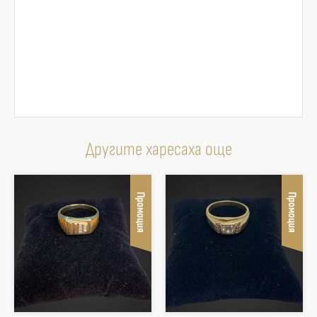
Другите харесаха още
Промоция
Промоция