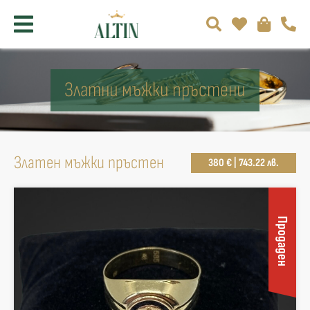
Златни мъжки пръстени
Златен мъжки пръстен
380 € | 743.22 лв.
Продаден