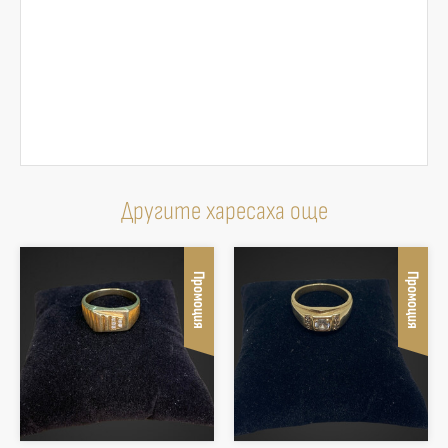
Другите харесаха още
Промоция
Промоция