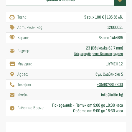
Тегло:
5 гр. x 100 € | 195.58 лв.
Артикулен код:
12000051
Карат:
Злато 14к/585
23 (Обиколка 62.7 mm)
Размер:
Как да разберете вашият размер
Mагазин:
ШУМЕН 12
Адрес:
бул. Славянски 5
Телефон:
+359878812300
Имейл:
info@altin.bg
Понеделник - Петък от 9:00 до 18:30 часа
Работно време:
Събота от 9:00 до 18:30 часа