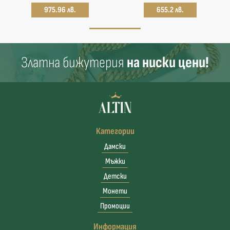
975.96 лв.
655.2 лв.
Златна бижутерия
на ниски цени!
Категории
Дамски
Мъжки
Детски
Монети
Промоции
Информация