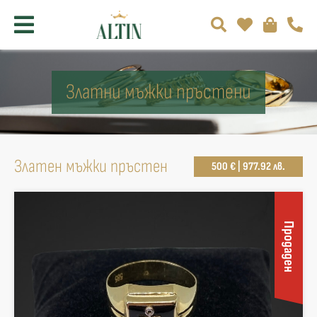
Златни мъжки пръстени
Златен мъжки пръстен
500 € | 977.92 лв.
Продаден