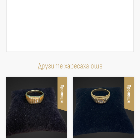
Другите харесаха още
Промоция
Промоция