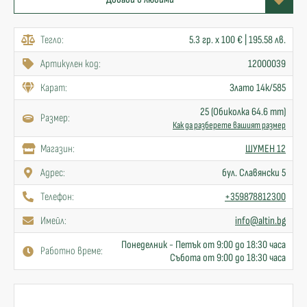
Тегло:
5.3 гр. x 100 € | 195.58 лв.
Артикулен код:
12000039
Карат:
Злато 14к/585
25 (Обиколка 64.6 mm)
Размер:
Как да разберете вашият размер
Mагазин:
ШУМЕН 12
Адрес:
бул. Славянски 5
Телефон:
+359878812300
Имейл:
info@altin.bg
Понеделник - Петък от 9:00 до 18:30 часа
Работно време:
Събота от 9:00 до 18:30 часа