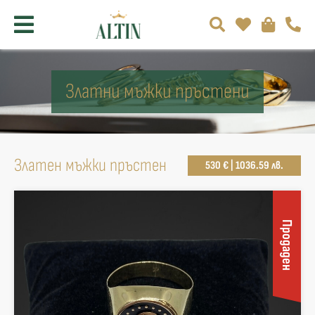
Златни мъжки пръстени
Златен мъжки пръстен
530 € | 1036.59 лв.
Продаден