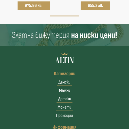
975.96 лв.
655.2 лв.
Златна бижутерия
на ниски цени!
Категории
Дамски
Мъжки
Детски
Монети
Промоции
Информация