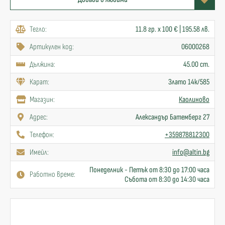
Тегло:
11.8 гр. x 100 € | 195.58 лв.
Артикулен код:
06000268
Дължина:
45.00 cm.
Карат:
Злато 14к/585
Mагазин:
Каолиново
Адрес:
Александър Батемберг 27
Телефон:
+359878812300
Имейл:
info@altin.bg
Понеделник - Петък от 8:30 до 17:00 часа
Работно време:
Събота от 8:30 до 14:30 часа