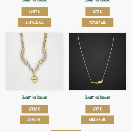
1287 €
372 €
2517.15 лв.
727.57 лв.
Златно колие
Златнo колие
2332 €
237 €
4561 лв.
463.53 лв.