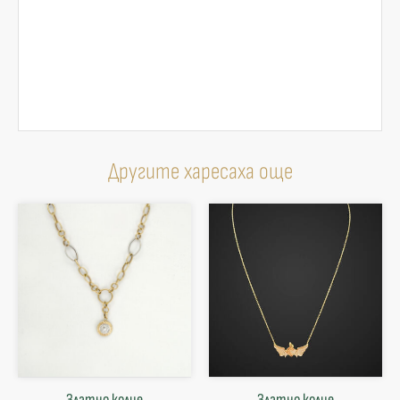
Другите харесаха още
Златно колие
Златнo колие