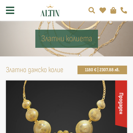
Златни колиета
Златно дамско колие
1180 € | 2307.88 лв.
Продаден