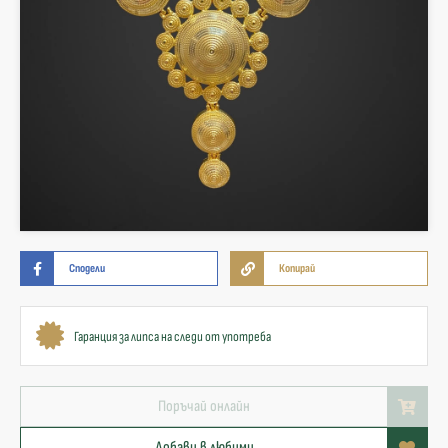
Сподели
Копирай
Гаранция за липса на следи от употреба
Поръчай онлайн
Добави в любими