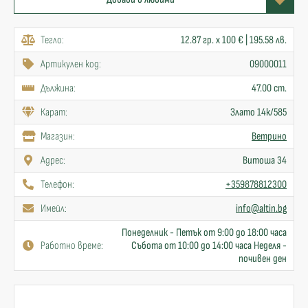
Тегло:
12.87 гр. x 100 € | 195.58 лв.
Артикулен код:
09000011
Дължина:
47.00 cm.
Карат:
Злато 14к/585
Mагазин:
Ветрино
Адрес:
Витоша 34
Телефон:
+359878812300
Имейл:
info@altin.bg
Понеделник - Петък от 9:00 до 18:00 часа
Работно време:
Събота от 10:00 до 14:00 часа Неделя -
почивен ден