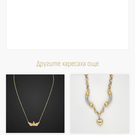
Другите харесаха още