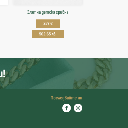
Златна детска гривна
257 €
502.65 лв.
и!
Последвайте ни