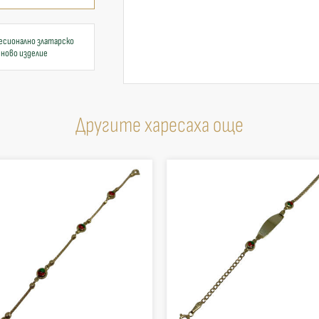
есионално златарско
 ново изделие
Другите харесаха още