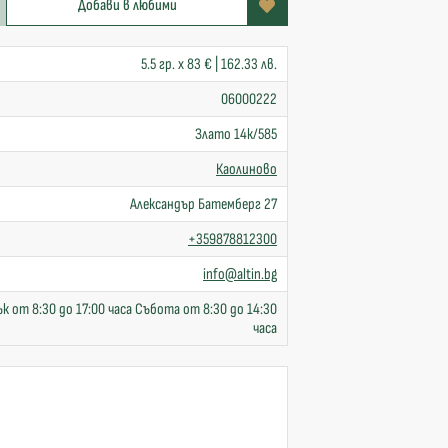
Добави в любими
5.5 гр. x 83 € | 162.33 лв.
06000222
Злато 14к/585
Каолиново
Александър Батемберг 27
+359878812300
info@altin.bg
к от 8:30 до 17:00 часа Събота от 8:30 до 14:30
часа