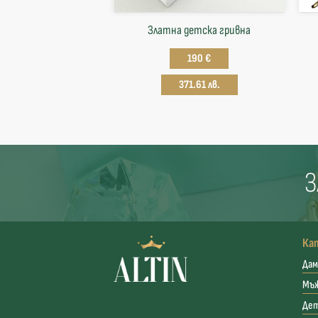
Златна детска гривна
190 €
371.61 лв.
З
Ка
Дам
Мъ
Де