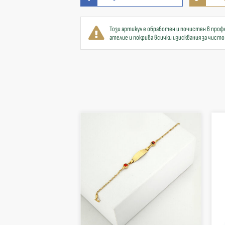
Този артикул е обработен и почистен в проф
ателие и покрива всички изисквания за чисто