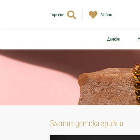
Търсене
Любими
Дамски
М
Златна детска гривна