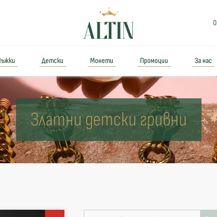
0
ъжки
Детски
Монети
Промоции
За нас
Златни детски гривни