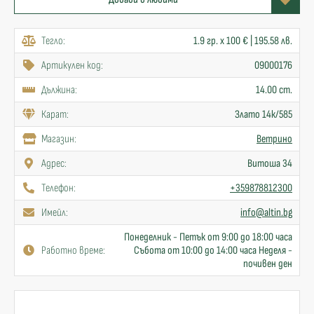
Тегло:
1.9 гр. x 100 € | 195.58 лв.
Артикулен код:
09000176
Дължина:
14.00 cm.
Карат:
Злато 14к/585
Mагазин:
Ветрино
Адрес:
Витоша 34
Телефон:
+359878812300
Имейл:
info@altin.bg
Понеделник - Петък от 9:00 до 18:00 часа
Работно време:
Събота от 10:00 до 14:00 часа Неделя -
почивен ден