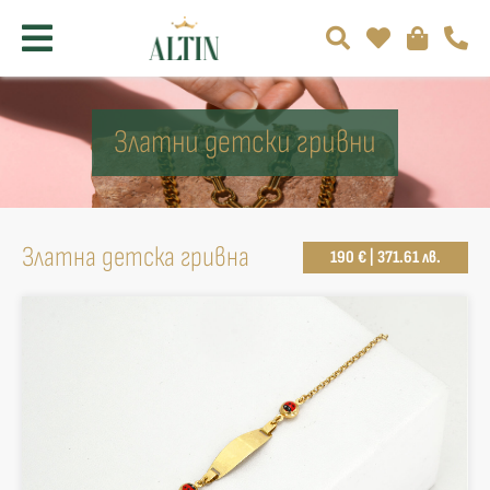
Златни детски гривни
Златна детска гривна
190 € | 371.61 лв.