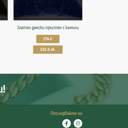
Златен дамски пръстен с камъни
274 €
535.9 лв.
и!
Последвайте ни