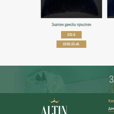
Златен дамски пръстен
531 €
1038.55 лв.
З
Ка
Дам