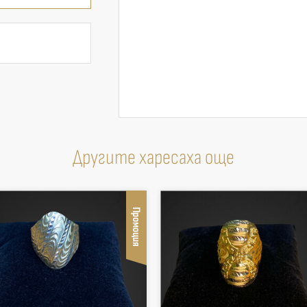
Другите харесаха още
Промоция