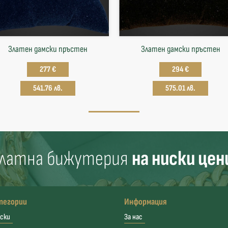
Златен дамски пръстен
Златен дамски пръстен
277 €
294 €
541.76 лв.
575.01 лв.
латна бижутерия
на ниски цен
тегории
Информация
ски
За нас