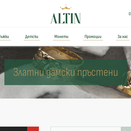
0
ъжки
Детски
Монети
Промоции
За нас
Златни дамски пръстени