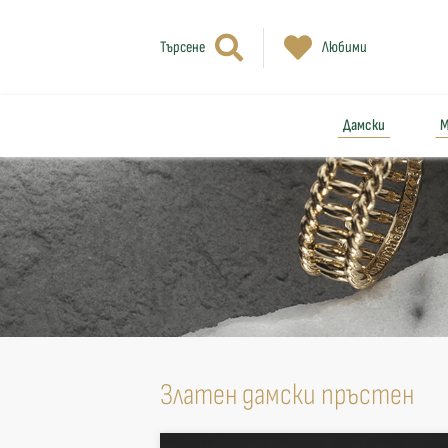
Търсене
Любими
Дамски
М
Златен дамски пръстен