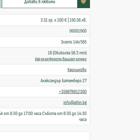
Добави в любими
3.51 гр. x 100 € | 195.58 лв.
06001900
Злато 14к/585
18 (Обиколка 58.3 mm)
Как да разберете вашият размер
Каолиново
Александър Батемберг 27
+359878812300
info@altin.bg
к от 8:30 до 17:00 часа Събота от 8:30 до 14:30
часа