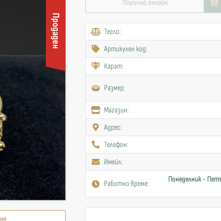
Поръчай онлайн
Продаден
Тегло:
Артикулен код:
Карат:
Размер:
Mагазин:
Адрес:
Телефон:
Имейл:
Понеделник - Петъ
Работно време:
рай