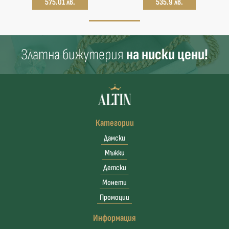
575.01 лв.
535.9 лв.
Златна бижутерия
на ниски цени!
Категории
Дамски
Мъжки
Детски
Монети
Промоции
Информация