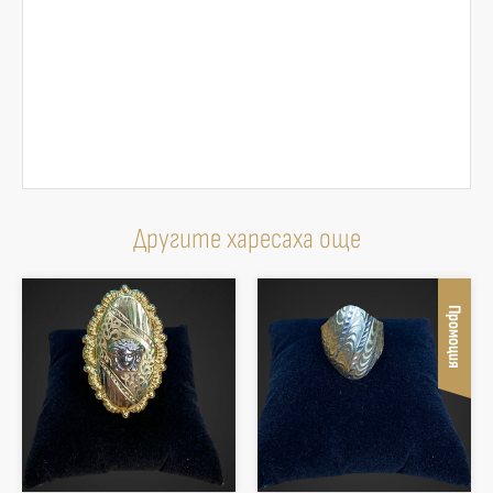
Другите харесаха още
Промоция