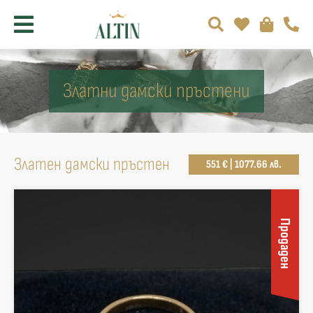
Златни дамски пръстени
Златен дамски пръстен
551 € | 1077.66 лв.
Продаден