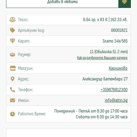
Добави в любими
Тегло:
6.64 гр. x 83 € | 162.33 лв.
Артикулен код:
06001821
Карат:
Злато 14к/585
11 (Обиколка 51.2 mm)
Размер:
Как да разберете вашият размер
Mагазин:
Каолиново
Адрес:
Александър Батемберг 27
Телефон:
+359878812300
Имейл:
info@altin.bg
Понеделник - Петък от 8:30 до 17:00 часа
Работно време:
Събота от 8:30 до 14:30 часа