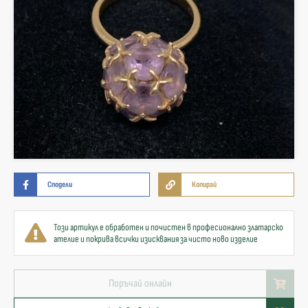
Сподели
Копирай
Този артикул е обработен и почистен в професионално златарско
ателие и покрива всички изисквания за чисто ново изделие
Поръчай онлайн