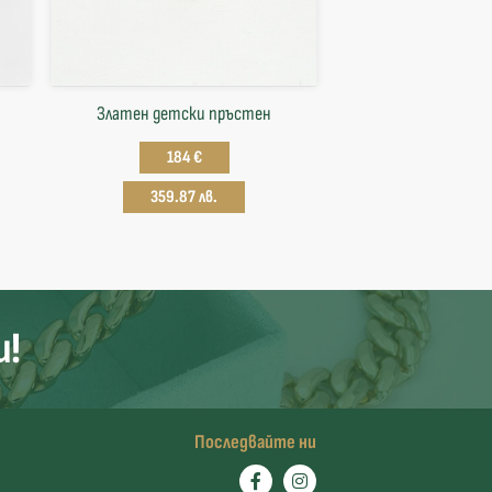
Златен детски пръстен
184 €
359.87 лв.
и!
Последвайте ни