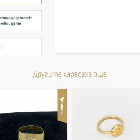
есионално златарско
 ново изделие
ен)
Другите харесаха още
Промоция