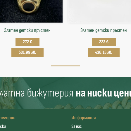
Златен детски пръстен
Златен детски пръстен
272 €
223 €
531.99 лв.
436.15 лв.
латна бижутерия
на ниски цен
тегории
Информация
ски
За нас