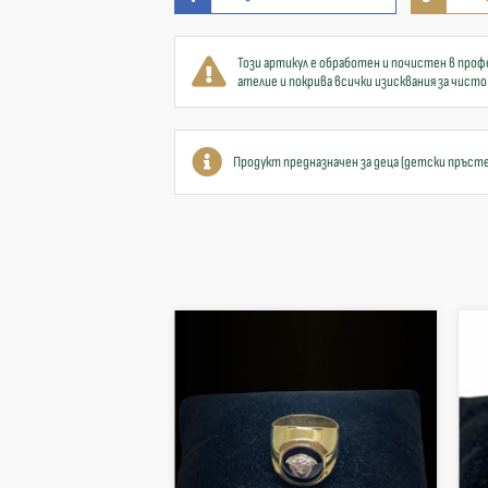
Този артикул е обработен и почистен в проф
ателие и покрива всички изисквания за чисто
Продукт предназначен за деца (детски пръст