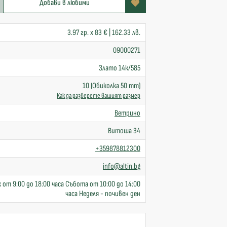
Добави в любими
3.97 гр. x 83 € | 162.33 лв.
09000271
Злато 14к/585
10 (Обиколка 50 mm)
Как да разберете вашият размер
Ветрино
Витоша 34
+359878812300
info@altin.bg
 от 9:00 до 18:00 часа Събота от 10:00 до 14:00
часа Неделя - почивен ден