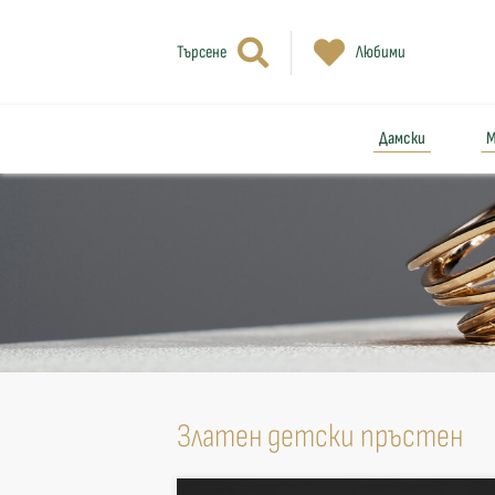
Търсене
Любими
Дамски
М
Златен детски пръстен