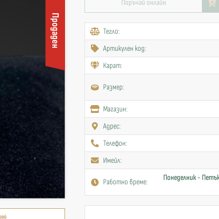
Поръчай онлайн
Продаден
Тегло:
Артикулен код:
Карат:
Размер:
Mагазин:
Адрес:
Телефон:
Имейл:
Понеделник - Петък
Работно време:
рай