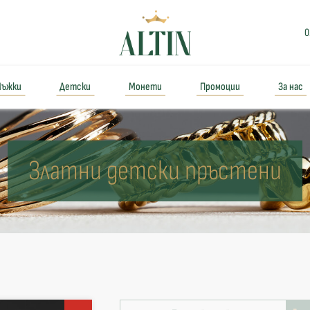
0
ъжки
Детски
Монети
Промоции
За нас
Златни детски пръстени