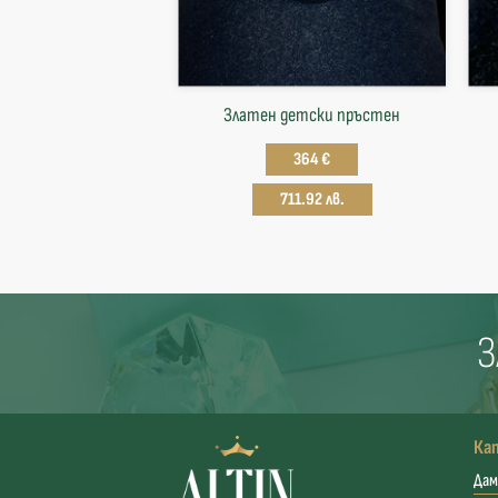
Златен детски пръстен
364 €
711.92 лв.
З
Ка
Дам