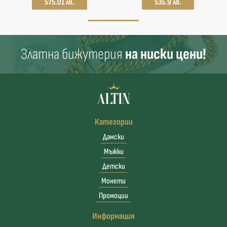
575.01 лв.
535.9 лв.
Златна бижутерия
на ниски цени!
Категории
Дамски
Мъжки
Детски
Монети
Промоции
Информация