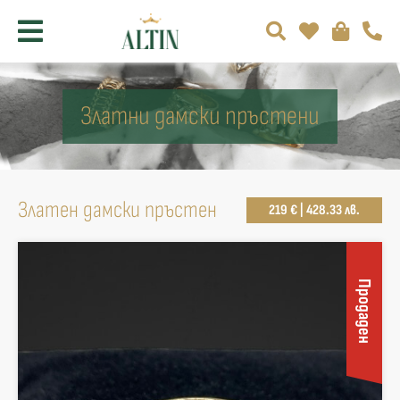
Златни дамски пръстени
Златен дамски пръстен
219 € | 428.33 лв.
Продаден