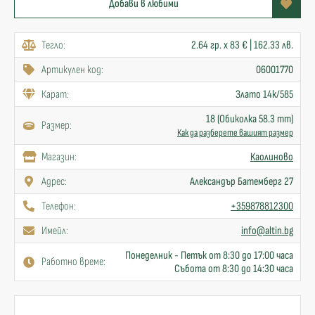
Добави в любими
Тегло:
2.64 гр. x 83 € | 162.33 лв.
Артикулен код:
06001770
Карат:
Злато 14к/585
18 (Обиколка 58.3 mm)
Размер:
Как да разберете вашият размер
Mагазин:
Каолиново
Адрес:
Александър Батемберг 27
Телефон:
+359878812300
Имейл:
info@altin.bg
Понеделник - Петък от 8:30 до 17:00 часа
Работно време:
Събота от 8:30 до 14:30 часа