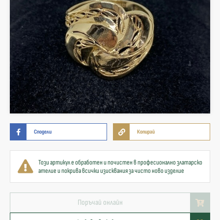
Сподели
Копирай
Този артикул е обработен и почистен в професионално златарско
ателие и покрива всички изисквания за чисто ново изделие
Поръчай онлайн