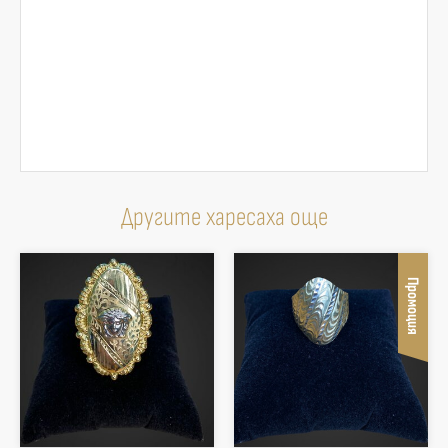
Другите харесаха още
Промоция