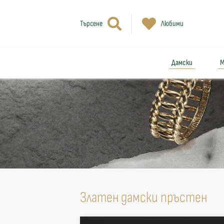
Търсене
Любими
Дамски
М
Златен дамски пръстен