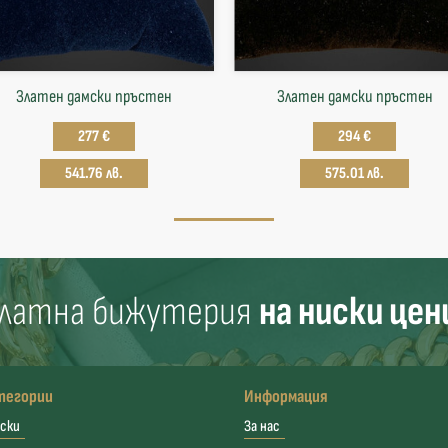
Златен дамски пръстен
Златен дамски пръстен
277 €
294 €
541.76 лв.
575.01 лв.
латна бижутерия
на ниски цен
тегории
Информация
ски
За нас