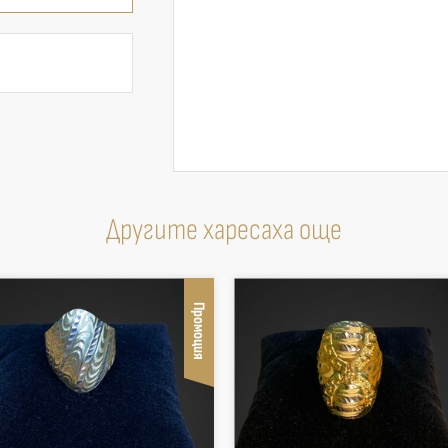
Другите харесаха още
Промоция