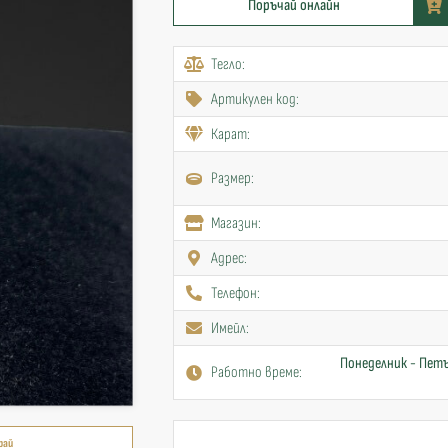
Поръчай онлайн
Тегло:
Артикулен код:
Карат:
Размер:
Mагазин:
Адрес:
Телефон:
Имейл:
Понеделник - Петъ
Работно време:
рай