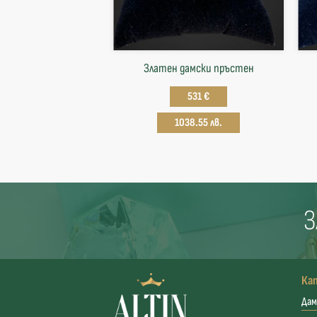
Златен дамски пръстен
531 €
1038.55 лв.
З
Ка
Дам