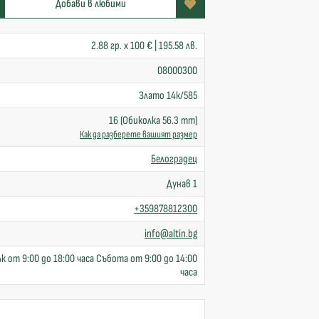
Добави в любими
2.88 гр. x 100 € | 195.58 лв.
08000300
Злато 14к/585
16 (Обиколка 56.3 mm)
Как да разберете вашият размер
Белоградец
Дунав 1
+359878812300
info@altin.bg
к от 9:00 до 18:00 часа Събота от 9:00 до 14:00
часа