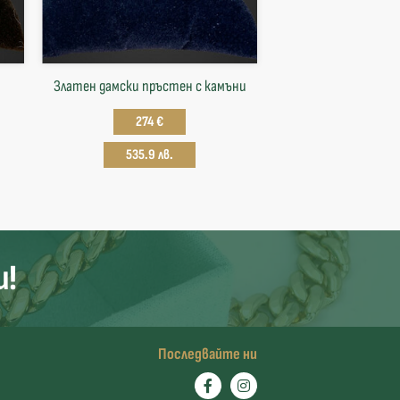
Златен дамски пръстен с камъни
274 €
535.9 лв.
и!
Последвайте ни