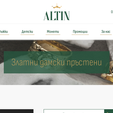
0
ъжки
Детски
Монети
Промоции
За нас
Златни дамски пръстени