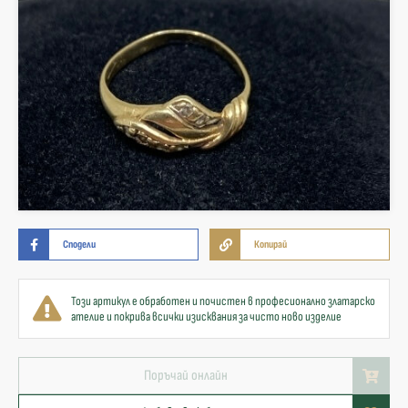
Сподели
Копирай
Този артикул е обработен и почистен в професионално златарско
ателие и покрива всички изисквания за чисто ново изделие
Поръчай онлайн