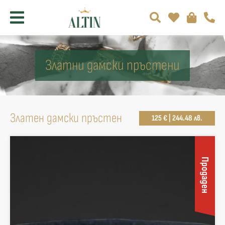
Златни дамски пръстени
Златен дамски пръстен
125 € | 244.48 лв.
Продаден