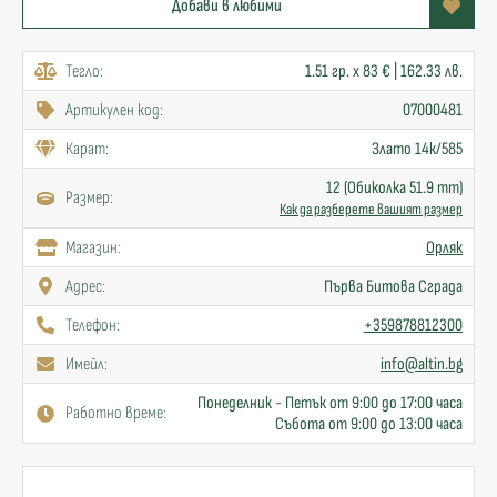
Добави в любими
Тегло:
1.51 гр. x 83 € | 162.33 лв.
Артикулен код:
07000481
Карат:
Злато 14к/585
12 (Обиколка 51.9 mm)
Размер:
Как да разберете вашият размер
Mагазин:
Орляк
Адрес:
Първа Битова Сграда
Телефон:
+359878812300
Имейл:
info@altin.bg
Понеделник - Петък от 9:00 до 17:00 часа
Работно време:
Събота от 9:00 до 13:00 часа