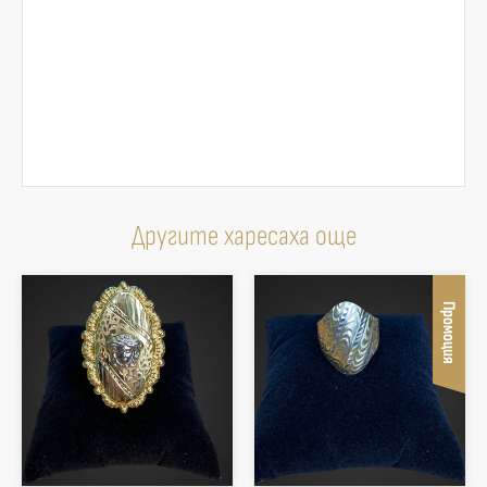
Другите харесаха още
Промоция