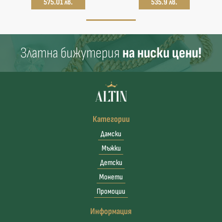
575.01 лв.
535.9 лв.
Златна бижутерия
на ниски цени!
Категории
Дамски
Мъжки
Детски
Монети
Промоции
Информация