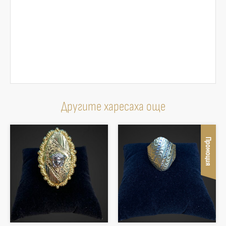
Другите харесаха още
Промоция