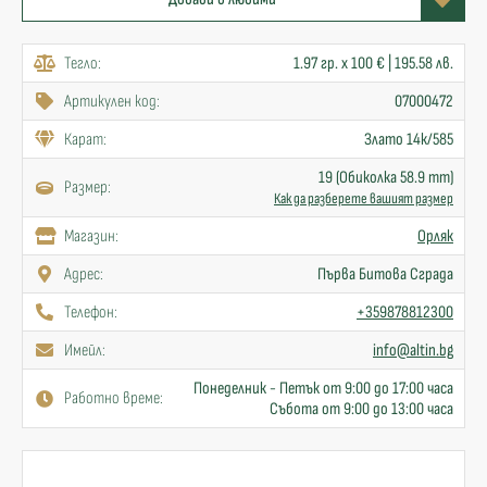
Тегло:
1.97 гр. x 100 € | 195.58 лв.
Артикулен код:
07000472
Карат:
Злато 14к/585
19 (Обиколка 58.9 mm)
Размер:
Как да разберете вашият размер
Mагазин:
Орляк
Адрес:
Първа Битова Сграда
Телефон:
+359878812300
Имейл:
info@altin.bg
Понеделник - Петък от 9:00 до 17:00 часа
Работно време:
Събота от 9:00 до 13:00 часа