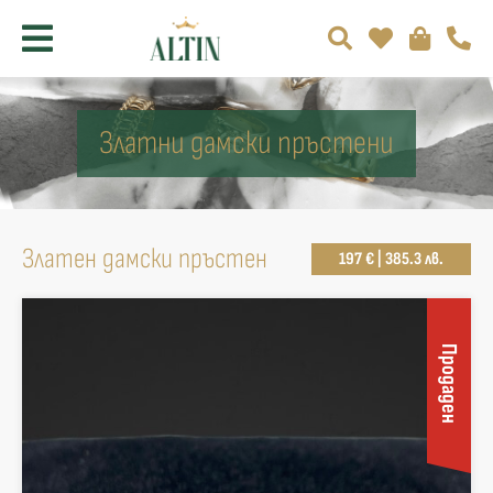
Златни дамски пръстени
Златен дамски пръстен
197 € | 385.3 лв.
Продаден