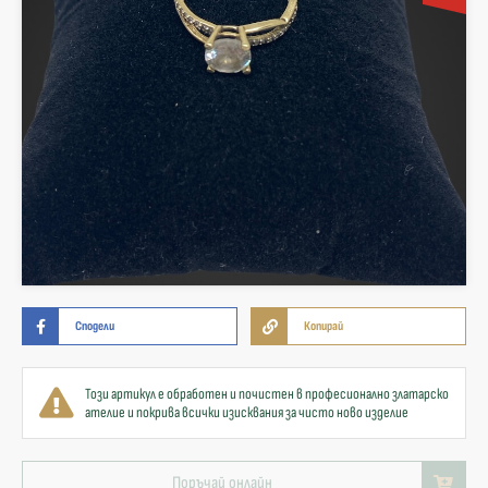
Сподели
Копирай
Този артикул е обработен и почистен в професионално златарско
ателие и покрива всички изисквания за чисто ново изделие
Поръчай онлайн