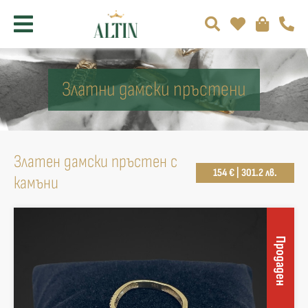
Златни дамски пръстени
Златен дамски пръстен с
154 € | 301.2 лв.
камъни
Продаден