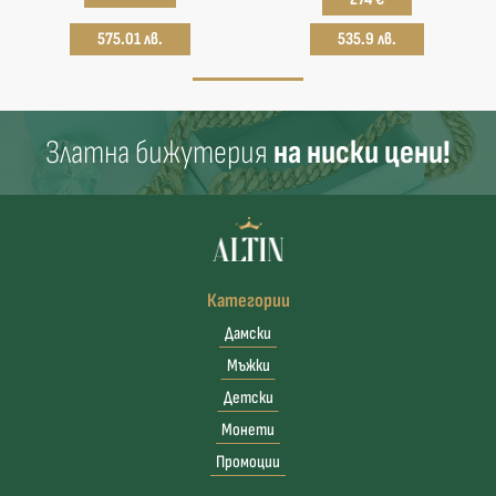
575.01 лв.
535.9 лв.
Златна бижутерия
на ниски цени!
Категории
Дамски
Мъжки
Детски
Монети
Промоции