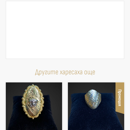
Другите харесаха още
Промоция