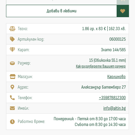
Добави в любими
Тегло:
1.86 гр. x 83 € | 162.33 лв.
Артикулен код:
06000125
Карат:
Злато 14к/585
15 (Обиколка 55.1 mm)
Размер:
Как да разберете вашият размер
Mагазин:
Каолиново
Адрес:
Александър Батемберг 27
Телефон:
+359878812300
Имейл:
info@altin.bg
Понеделник - Петък от 8:30 до 17:00 часа
Работно време:
Събота от 8:30 до 14:30 часа