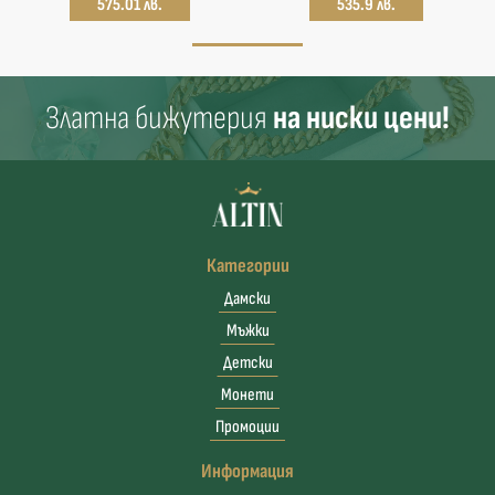
575.01 лв.
535.9 лв.
Златна бижутерия
на ниски цени!
Категории
Дамски
Мъжки
Детски
Монети
Промоции
Информация