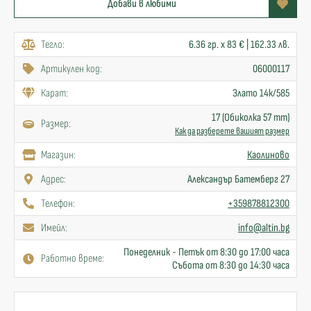
Добави в любими
Тегло:
6.36 гр. x 83 € | 162.33 лв.
Артикулен код:
06000117
Карат:
Злато 14к/585
17 (Обиколка 57 mm)
Размер:
Как да разберете вашият размер
Mагазин:
Каолиново
Адрес:
Александър Батемберг 27
Телефон:
+359878812300
Имейл:
info@altin.bg
Понеделник - Петък от 8:30 до 17:00 часа
Работно време:
Събота от 8:30 до 14:30 часа