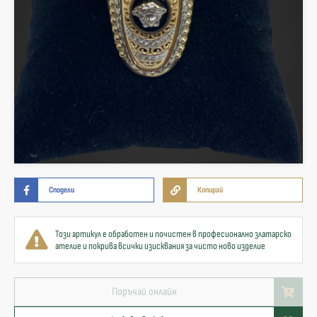
Сподели
Копирай
Този артикул е обработен и почистен в професионално златарско
ателие и покрива всички изисквания за чисто ново изделие
Поръчай онлайн