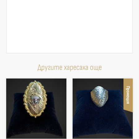
Другите харесаха още
Промоция