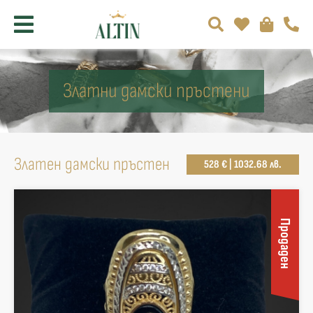
Златни дамски пръстени
Златен дамски пръстен
528 € | 1032.68 лв.
Продаден