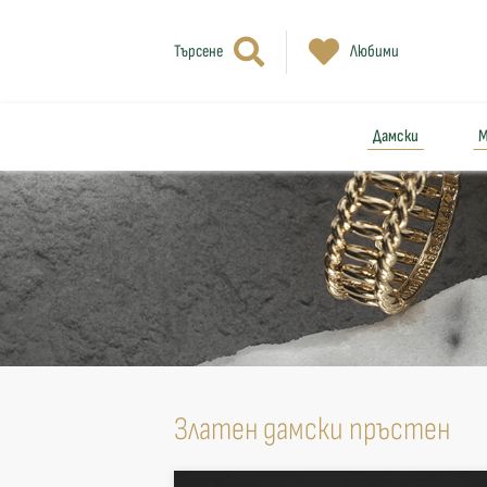
Търсене
Любими
Дамски
М
Златен дамски пръстен