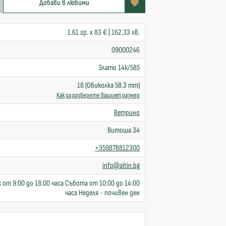
Добави в любими
1.61 гр. x 83 € | 162.33 лв.
09000246
Злато 14к/585
18 (Обиколка 58.3 mm)
Как да разберете вашият размер
Ветрино
Витоша 34
+359878812300
info@altin.bg
 от 9:00 до 18:00 часа Събота от 10:00 до 14:00
часа Неделя - почивен ден