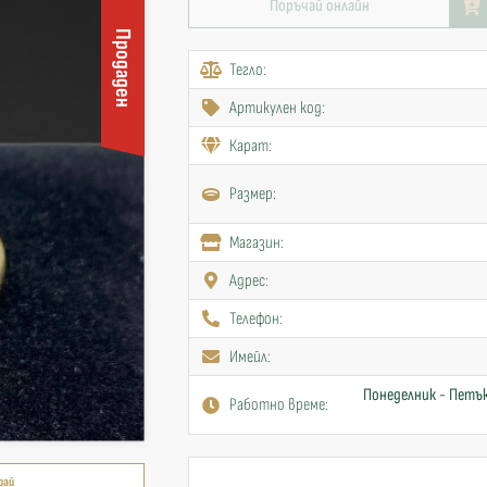
Поръчай онлайн
Продаден
Тегло:
Артикулен код:
Карат:
Размер:
Mагазин:
Адрес:
Телефон:
Имейл:
Понеделник - Петък
Работно време:
рай