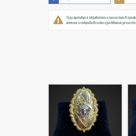
Този артикул е обработен и почистен в проф
ателие и покрива всички изисквания за чисто