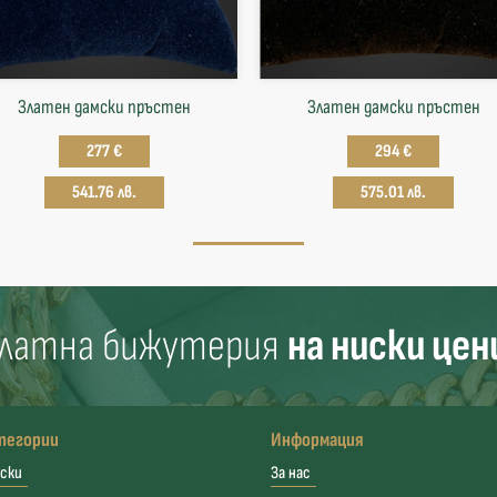
Златен дамски пръстен
Златен дамски пръстен
277 €
294 €
541.76 лв.
575.01 лв.
латна бижутерия
на ниски цен
тегории
Информация
ски
За нас