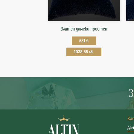
Златен дамски пръстен
531 €
1038.55 лв.
З
Ка
Дам