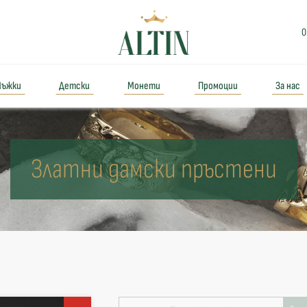
0
ъжки
Детски
Монети
Промоции
За нас
Златни дамски пръстени