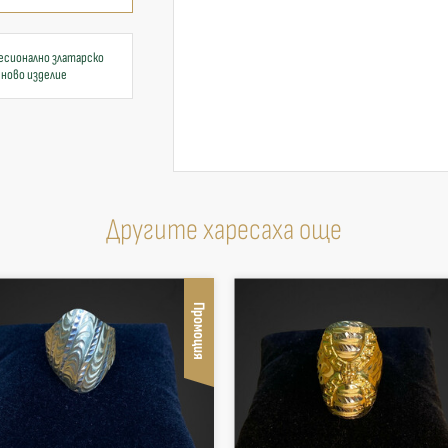
есионално златарско
 ново изделие
Другите харесаха още
Промоция