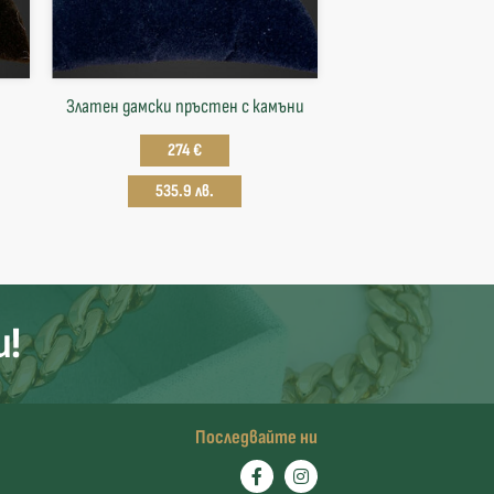
Златен дамски пръстен с камъни
274 €
535.9 лв.
и!
Последвайте ни