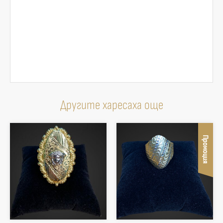
Другите харесаха още
Промоция