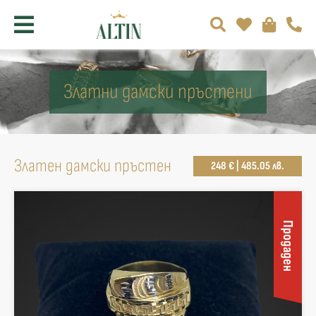
Златни дамски пръстени
Златен дамски пръстен
248 € | 485.05 лв.
Продаден