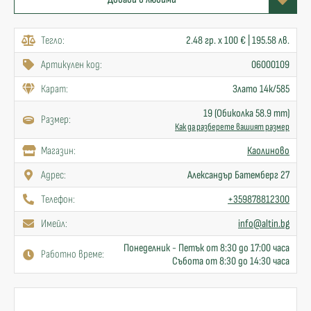
Тегло:
2.48 гр. x 100 € | 195.58 лв.
Артикулен код:
06000109
Карат:
Злато 14к/585
19 (Обиколка 58.9 mm)
Размер:
Как да разберете вашият размер
Mагазин:
Каолиново
Адрес:
Александър Батемберг 27
Телефон:
+359878812300
Имейл:
info@altin.bg
Понеделник - Петък от 8:30 до 17:00 часа
Работно време:
Събота от 8:30 до 14:30 часа