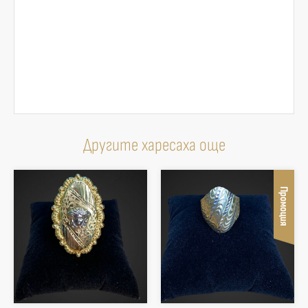
Другите харесаха още
Промоция