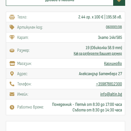
Тегло:
2.44 гр. x 100 € | 195.58 лв.
Артикулен код:
06000108
Карат:
Злато 14к/585
19 (Обиколка 58.9 mm)
Размер:
Как да разберете вашият размер
Mагазин:
Каолиново
Адрес:
Александър Батемберг 27
Телефон:
+359878812300
Имейл:
info@altin.bg
Понеделник - Петък от 8:30 до 17:00 часа
Работно време:
Събота от 8:30 до 14:30 часа