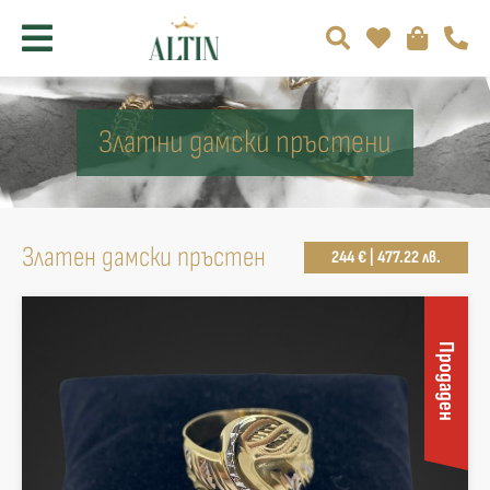
Златни дамски пръстени
Златен дамски пръстен
244 € | 477.22 лв.
Продаден