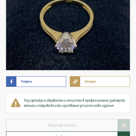
Сподели
Копирай
Този артикул е обработен и почистен в професионално златарско
ателие и покрива всички изисквания за чисто ново изделие
Поръчай онлайн