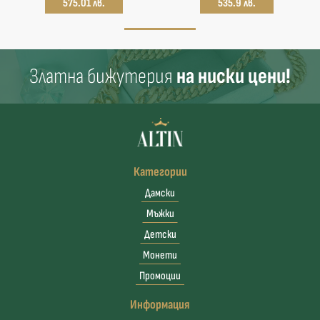
575.01 лв.
535.9 лв.
Златна бижутерия
на ниски цени!
Категории
Дамски
Мъжки
Детски
Монети
Промоции
Информация