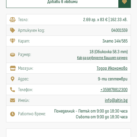
Добави в любими
Тегло:
2.69 гр. x 83 € | 162.33 лв.
Артикулен код:
04001559
Карат:
Злато 14к/585
18 (Обиколка 58.3 mm)
Размер:
Как да разберете вашият размер
Mагазин:
Тодор Икономово
Адрес:
9-ти септември
Телефон:
+359878812300
Имейл:
info@altin.bg
Понеделник - Петък от 9:00 до 18:30 часа
Работно време:
Събота от 9:00 до 18:30 часа