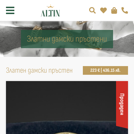
Златни дамски пръстени
Златен дамски пръстен
223 € | 436.15 лв.
Продаден