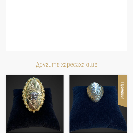
Другите харесаха още
Промоция