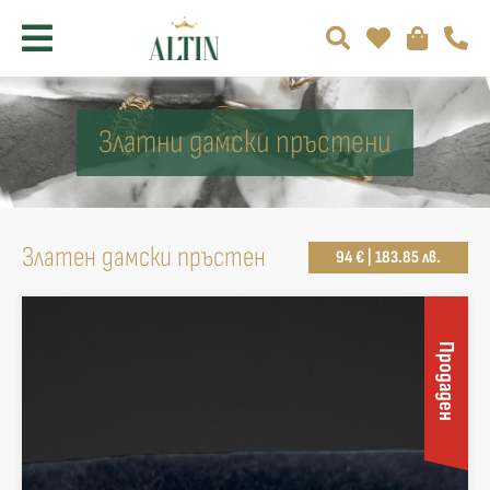
Златни дамски пръстени
Златен дамски пръстен
94 € | 183.85 лв.
Продаден