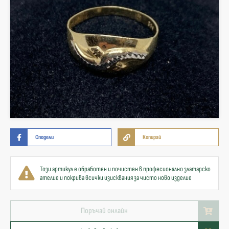
Сподели
Копирай
Този артикул е обработен и почистен в професионално златарско
ателие и покрива всички изисквания за чисто ново изделие
Поръчай онлайн