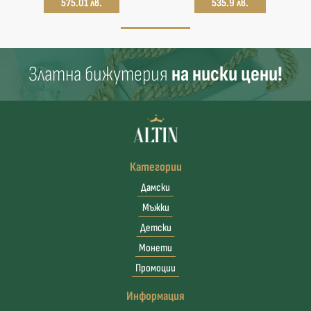
575.01 лв.
535.9 лв.
Златна бижутерия
на ниски цени!
Категории
Дамски
Мъжки
Детски
Монети
Промоции
Информация