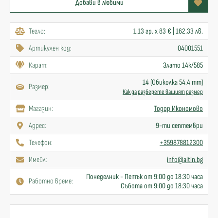
Добави в любими
Тегло:
1.13 гр. x 83 € | 162.33 лв.
Артикулен код:
04001551
Карат:
Злато 14к/585
14 (Обиколка 54.4 mm)
Размер:
Как да разберете вашият размер
Mагазин:
Тодор Икономово
Адрес:
9-ти септември
Телефон:
+359878812300
Имейл:
info@altin.bg
Понеделник - Петък от 9:00 до 18:30 часа
Работно време:
Събота от 9:00 до 18:30 часа