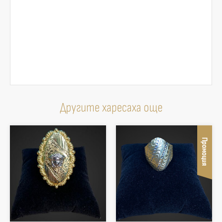
Другите харесаха още
Промоция