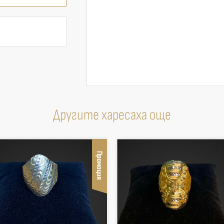
Другите харесаха още
Промоция