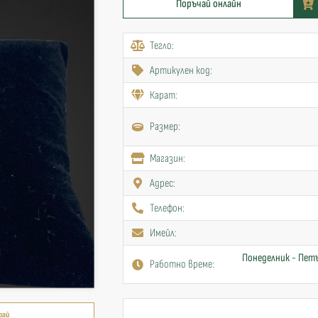
Поръчай онлайн
Тегло:
Артикулен код:
Карат:
Размер:
Mагазин:
Адрес:
Телефон:
Имейл:
Понеделник - Петъ
Работно време:
рай