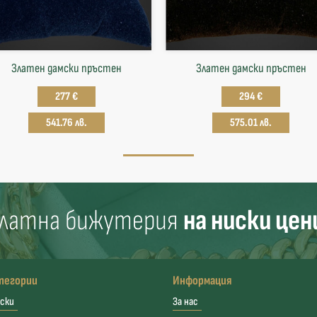
Златен дамски пръстен
Златен дамски пръстен
277 €
294 €
541.76 лв.
575.01 лв.
латна бижутерия
на ниски цен
тегории
Информация
ски
За нас