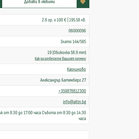
Добави в любими
2.6 гр. x 100 € | 195.58 лв.
06000096
Злато 14к/585
19 (Обиколка 58.9 mm)
Как да разберете вашият размер
Каолиново
Александър Батемберг 27
+359878812300
info@altin.bg
к от 8:30 до 17:00 часа Събота от 8:30 до 14:30
часа