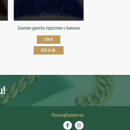
Златен дамски пръстен с камъни
274 €
535.9 лв.
и!
Последвайте ни