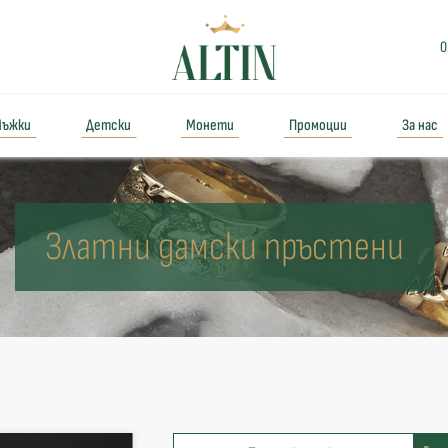
0
ъжки
Детски
Монети
Промоции
За нас
Златни дамски пръстени