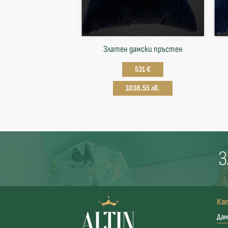
Златен дамски пръстен
531 €
1038.55 лв.
З
Ка
Дам