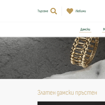
Търсене
Любими
Дамски
М
Златен дамски пръстен