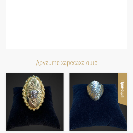
Другите харесаха още
Промоция