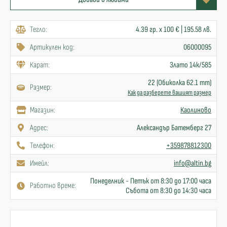
Тегло:
4.39 гр. x 100 € | 195.58 лв.
Артикулен код:
06000095
Карат:
Злато 14к/585
22 (Обиколка 62.1 mm)
Размер:
Как да разберете вашият размер
Mагазин:
Каолиново
Адрес:
Александър Батемберг 27
Телефон:
+359878812300
Имейл:
info@altin.bg
Понеделник - Петък от 8:30 до 17:00 часа
Работно време:
Събота от 8:30 до 14:30 часа