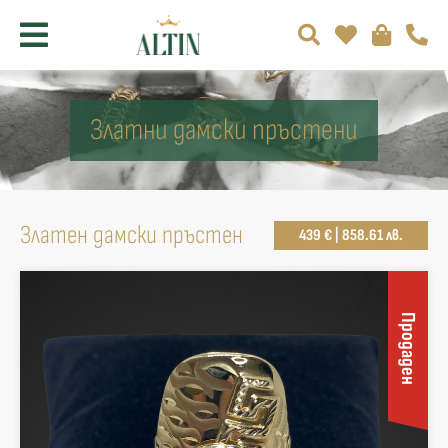
Златни дамски пръстени
Златен дамски пръстен
439 € | 858.61 лв.
Продаден