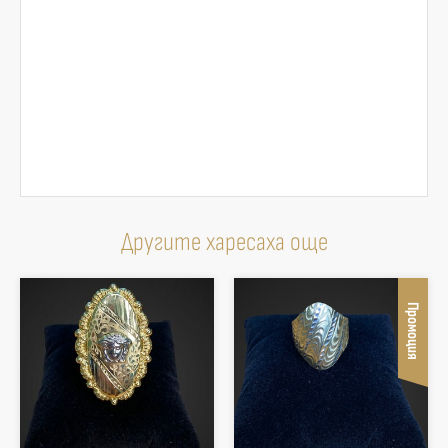
Другите харесаха още
Промоция