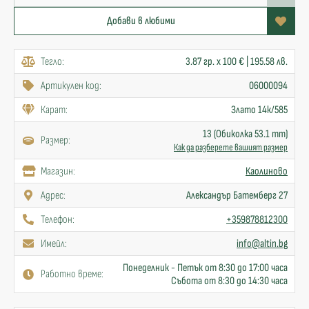
Добави в любими
Тегло:
3.87 гр. x 100 € | 195.58 лв.
Артикулен код:
06000094
Карат:
Злато 14к/585
13 (Обиколка 53.1 mm)
Размер:
Как да разберете вашият размер
Mагазин:
Каолиново
Адрес:
Александър Батемберг 27
Телефон:
+359878812300
Имейл:
info@altin.bg
Понеделник - Петък от 8:30 до 17:00 часа
Работно време:
Събота от 8:30 до 14:30 часа