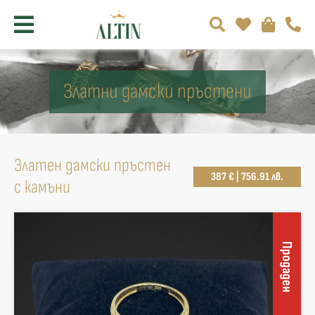
Златни дамски пръстени
Златен дамски пръстен
387 € | 756.91 лв.
с камъни
Продаден