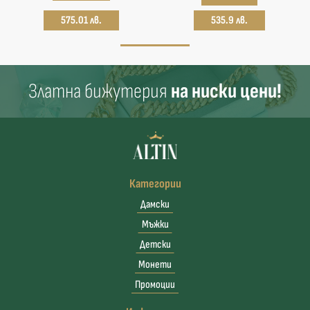
575.01 лв.
535.9 лв.
Златна бижутерия
на ниски цени!
Категории
Дамски
Мъжки
Детски
Монети
Промоции