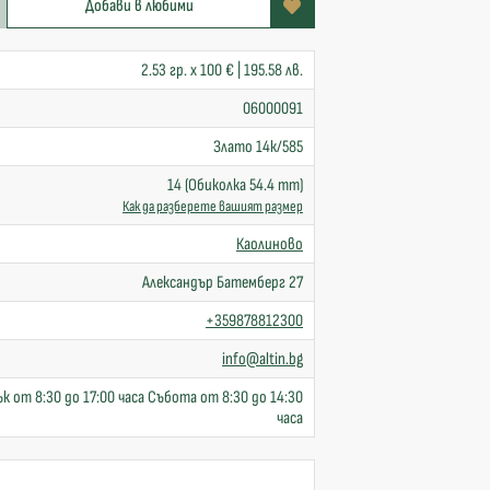
Добави в любими
2.53 гр. x 100 € | 195.58 лв.
06000091
Злато 14к/585
14 (Обиколка 54.4 mm)
Как да разберете вашият размер
Каолиново
Александър Батемберг 27
+359878812300
info@altin.bg
к от 8:30 до 17:00 часа Събота от 8:30 до 14:30
часа