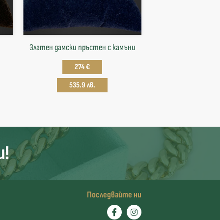
Златен дамски пръстен с камъни
274 €
535.9 лв.
и!
Последвайте ни