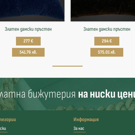
Златен дамски пръстен
Златен дамски пръстен
277 €
294 €
541.76 лв.
575.01 лв.
латна бижутерия
на ниски цен
тегории
Информация
ски
За нас