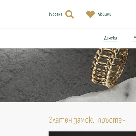
Търсене
Любими
Дамски
М
Златен дамски пръстен