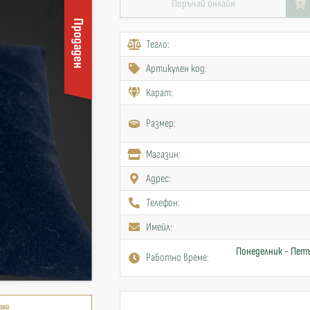
Поръчай онлайн
Продаден
Тегло:
Артикулен код:
Карат:
Размер:
Mагазин:
Адрес:
Телефон:
Имейл:
Понеделник - Петъ
Работно време:
рай