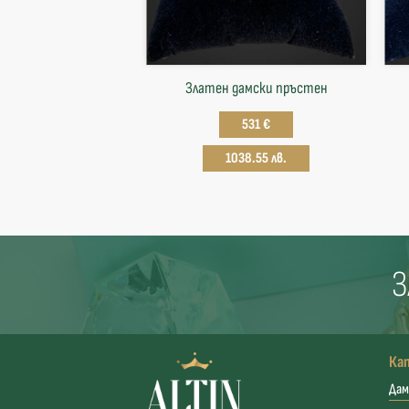
Златен дамски пръстен
531 €
1038.55 лв.
З
Ка
Дам