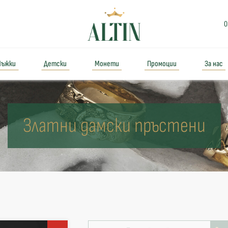
0
ъжки
Детски
Монети
Промоции
За нас
Златни дамски пръстени