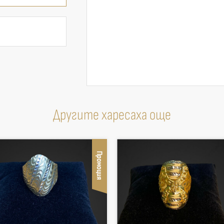
Другите харесаха още
Промоция