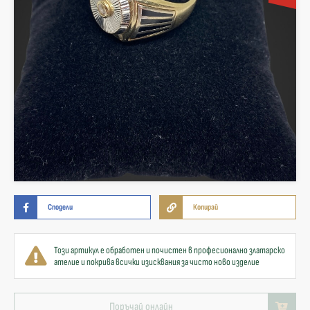
Сподели
Копирай
Този артикул е обработен и почистен в професионално златарско
ателие и покрива всички изисквания за чисто ново изделие
Поръчай онлайн