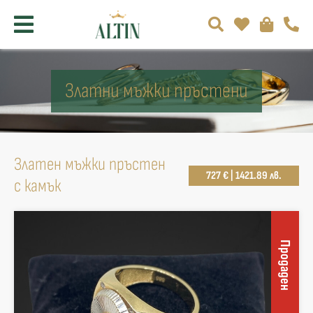
Златни мъжки пръстени
Златен мъжки пръстен
727 € | 1421.89 лв.
с камък
Продаден