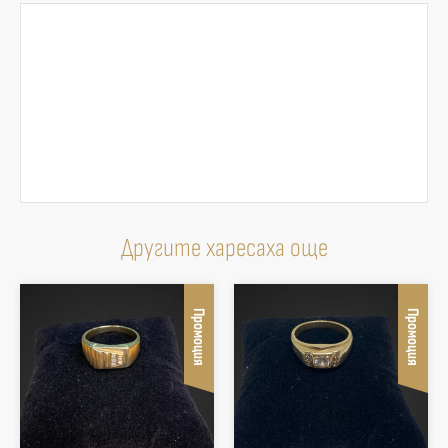
Другите харесаха още
Промоция
Промоция