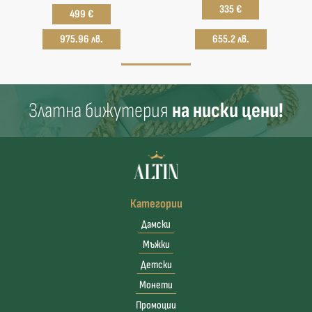
335 €
499 €
975.96 лв.
655.2 лв.
Златна бижутерия
на ниски цени!
Категории
Дамски
Мъжки
Детски
Монети
Промоции