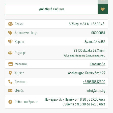
Добави в любими
Тегло:
8.76 гр. x 83 € | 162.33 лв.
Артикулен код:
06000081
Карат:
Злато 14к/585
23 (Обиколка 62.7 mm)
Размер:
Как да разберете вашият размер
Mагазин:
Каолиново
Адрес:
Александър Батемберг 27
Телефон:
+359878812300
Имейл:
info@altin.bg
Понеделник - Петък от 8:30 до 17:00 часа
Работно време:
Събота от 8:30 до 14:30 часа