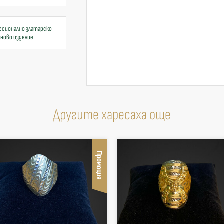
есионално златарско
 ново изделие
Другите харесаха още
Промоция