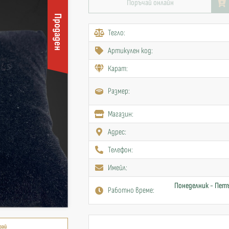
Поръчай онлайн
Продаден
Тегло:
Артикулен код:
Карат:
Размер:
Mагазин:
Адрес:
Телефон:
Имейл:
Понеделник - Петъ
Работно време:
рай