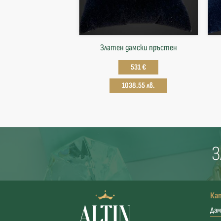
Златен дамски пръстен
531 €
1038.55 лв.
З
Ка
Дам