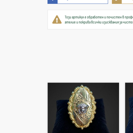
Този артикул е обработен и почистен в проф
ателие и покрива всички изисквания за чисто