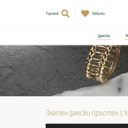
Търсене
Любими
Дамски
М
Златен дамски пръстен с 