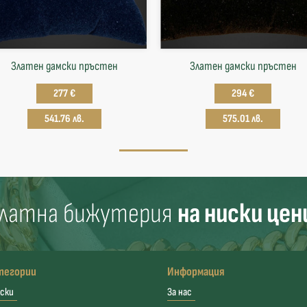
Златен дамски пръстен
Златен дамски пръстен
277 €
294 €
541.76 лв.
575.01 лв.
латна бижутерия
на ниски цен
тегории
Информация
ски
За нас