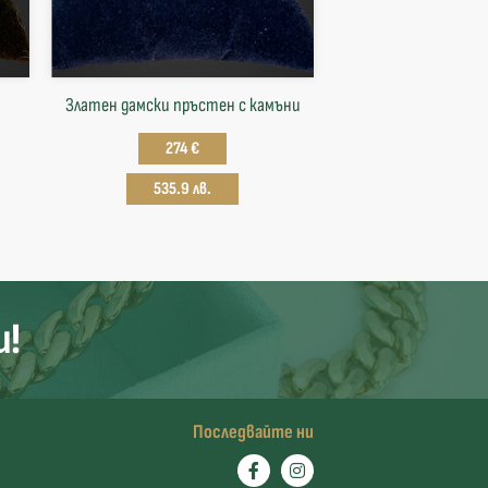
Златен дамски пръстен с камъни
274 €
535.9 лв.
и!
Последвайте ни