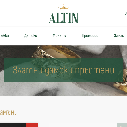
0
ъжки
Детски
Монети
Промоции
За нас
Златни дамски пръстени
камъни