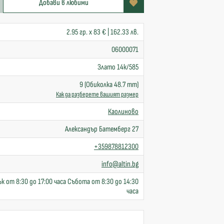
Добави в любими
2.95 гр. x 83 € | 162.33 лв.
06000071
Злато 14к/585
9 (Обиколка 48.7 mm)
Как да разберете вашият размер
Каолиново
Александър Батемберг 27
+359878812300
info@altin.bg
к от 8:30 до 17:00 часа Събота от 8:30 до 14:30
часа