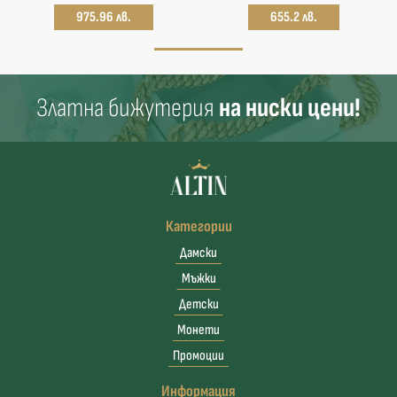
975.96 лв.
655.2 лв.
Златна бижутерия
на ниски цени!
Категории
Дамски
Мъжки
Детски
Монети
Промоции
Информация