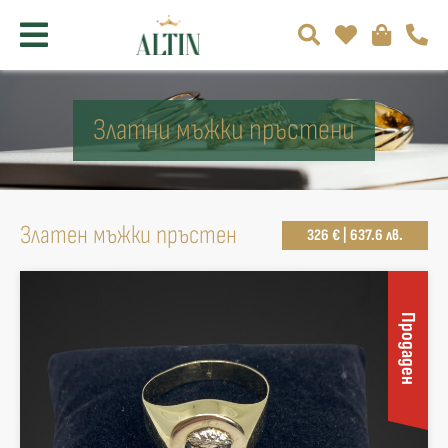
Златни мъжки пръстени
Златен мъжки пръстен
326 € | 637.6 лв.
Продаден