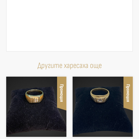
Другите харесаха още
Промоция
Промоция