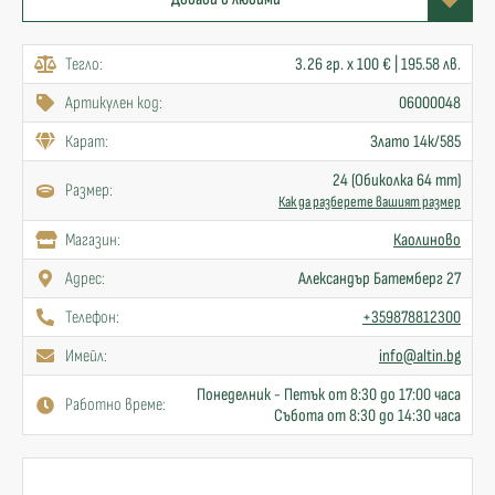
Тегло:
3.26 гр. x 100 € | 195.58 лв.
Артикулен код:
06000048
Карат:
Злато 14к/585
24 (Обиколка 64 mm)
Размер:
Как да разберете вашият размер
Mагазин:
Каолиново
Адрес:
Александър Батемберг 27
Телефон:
+359878812300
Имейл:
info@altin.bg
Понеделник - Петък от 8:30 до 17:00 часа
Работно време:
Събота от 8:30 до 14:30 часа