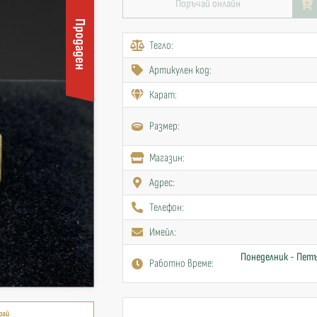
Поръчай онлайн
Продаден
Тегло:
Артикулен код:
Карат:
Размер:
Mагазин:
Адрес:
Телефон:
Имейл:
Понеделник - Петъ
Работно време:
рай