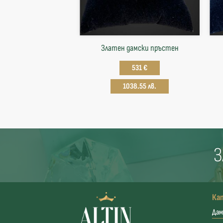
Златен дамски пръстен
531 €
1038.55 лв.
З
Ка
Дам