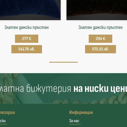
Златен дамски пръстен
Златен дамски пръстен
277 €
294 €
541.76 лв.
575.01 лв.
латна бижутерия
на ниски цен
тегории
Информация
ски
За нас