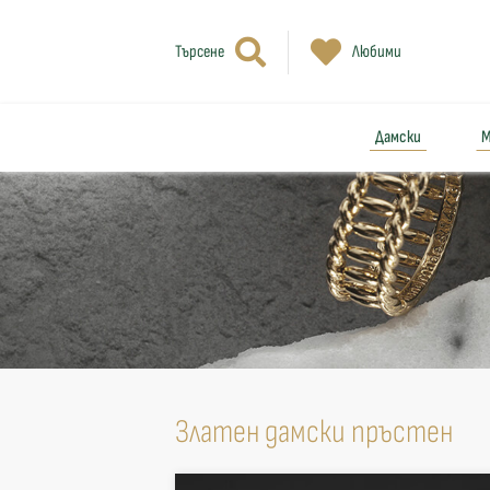
Търсене
Любими
Дамски
М
Златен дамски пръстен