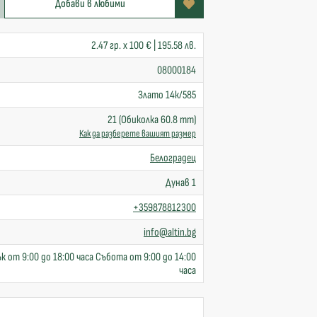
Добави в любими
2.47 гр. x 100 € | 195.58 лв.
08000184
Злато 14к/585
21 (Обиколка 60.8 mm)
Как да разберете вашият размер
Белоградец
Дунав 1
+359878812300
info@altin.bg
к от 9:00 до 18:00 часа Събота от 9:00 до 14:00
часа