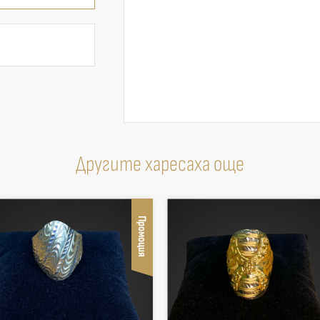
Другите харесаха още
Промоция