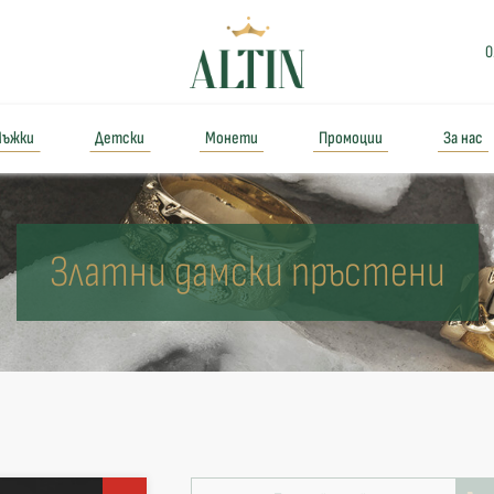
0
ъжки
Детски
Монети
Промоции
За нас
Златни дамски пръстени