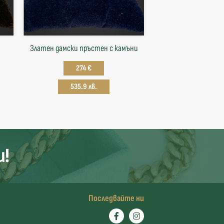
Златен дамски пръстен с камъни
274 €
535.9 лв.
и!
Последвайте ни