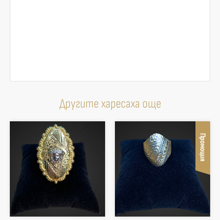
Другите харесаха още
Промоция