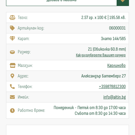
Тегло:
2.57 гр. x 100 € | 195.58 лв.
Артикулен код:
06000031
Карат:
Злато 14к/585
21 (Обиколка 60.8 mm)
Размер:
Как да разберете вашият размер
Mагазин:
Каолиново
Адрес:
Александър Батемберг 27
Телефон:
+359878812300
Имейл:
info@altin.bg
Понеделник - Петък от 8:30 до 17:00 часа
Работно време:
Събота от 8:30 до 14:30 часа