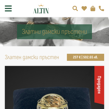
Златни дамски пръстени
Златен дамски пръстен
257 € | 502.65 лв.
Продаден