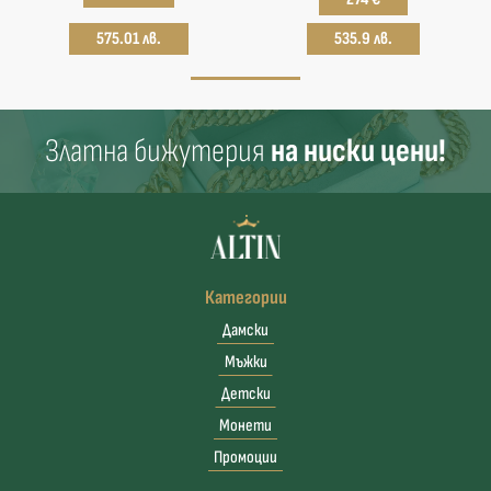
575.01 лв.
535.9 лв.
Златна бижутерия
на ниски цени!
Категории
Дамски
Мъжки
Детски
Монети
Промоции