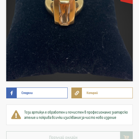
Сподели
Копирай
Този артикул е обработен и почистен в професионално златарско
ателие и покрива всички изисквания за чисто ново изделие
Поръчай онлайн