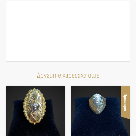
Другите харесаха още
Промоция