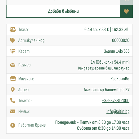
Добави в любими
Тегло:
6.49 гр. x 83 € | 162.33 лв.
Артикулен код:
06000020
Карат:
Злато 14к/585
14 (Обиколка 54.4 mm)
Размер:
Как да разберете вашият размер
Mагазин:
Каолиново
Адрес:
Александър Батемберг 27
Телефон:
+359878812300
Имейл:
info@altin.bg
Понеделник - Петък от 8:30 до 17:00 часа
Работно време:
Събота от 8:30 до 14:30 часа