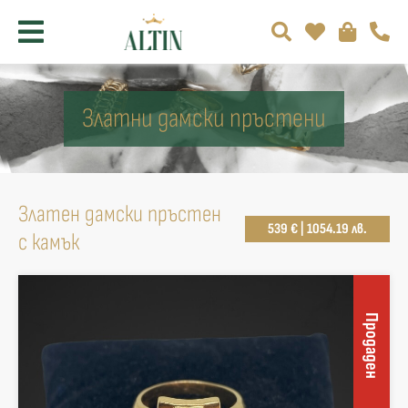
Златни дамски пръстени
Златен дамски пръстен
539 € | 1054.19 лв.
с камък
Продаден