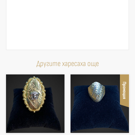
Другите харесаха още
Промоция