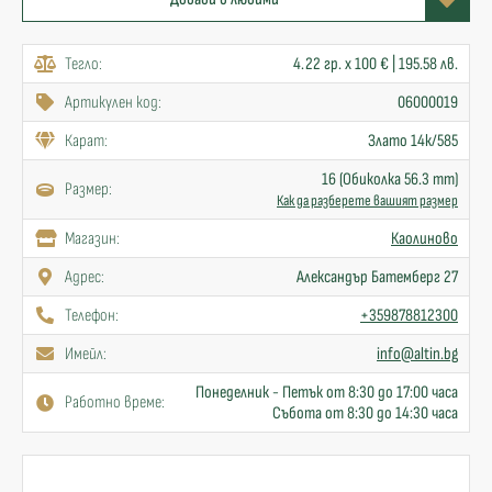
Тегло:
4.22 гр. x 100 € | 195.58 лв.
Артикулен код:
06000019
Карат:
Злато 14к/585
16 (Обиколка 56.3 mm)
Размер:
Как да разберете вашият размер
Mагазин:
Каолиново
Адрес:
Александър Батемберг 27
Телефон:
+359878812300
Имейл:
info@altin.bg
Понеделник - Петък от 8:30 до 17:00 часа
Работно време:
Събота от 8:30 до 14:30 часа