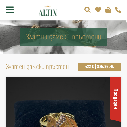
Златни дамски пръстени
Златен дамски пръстен
422 € | 825.36 лв.
Продаден