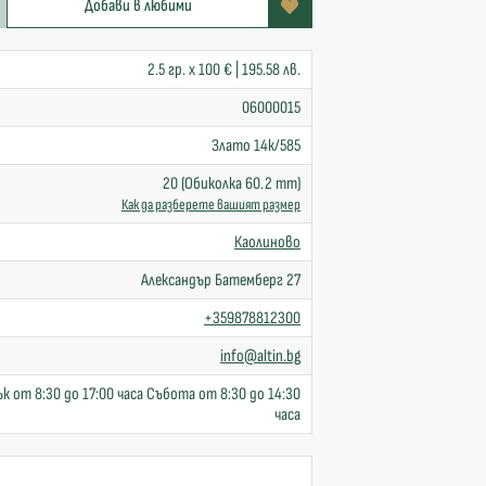
Добави в любими
2.5 гр. x 100 € | 195.58 лв.
06000015
Злато 14к/585
20 (Обиколка 60.2 mm)
Как да разберете вашият размер
Каолиново
Александър Батемберг 27
+359878812300
info@altin.bg
к от 8:30 до 17:00 часа Събота от 8:30 до 14:30
часа