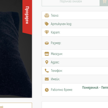
Поръчай онлайн
Продаден
Тегло:
Артикулен код:
Карат:
Размер:
Mагазин:
Адрес:
Телефон:
Имейл:
Понеделник - Петъ
Работно време:
рай