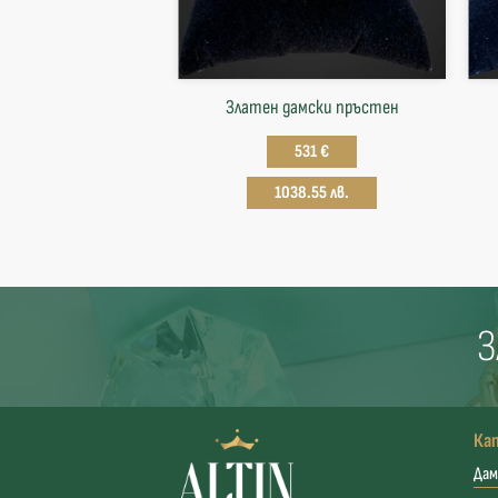
Златен дамски пръстен
531 €
1038.55 лв.
З
Ка
Дам