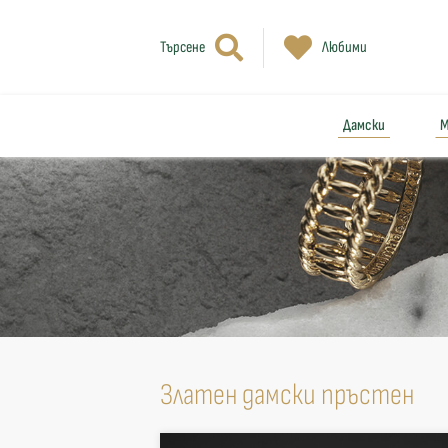
Търсене
Любими
Дамски
М
Златен дамски пръстен