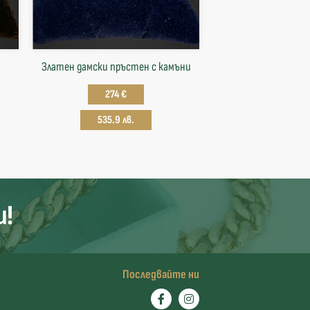
Златен дамски пръстен с камъни
274 €
535.9 лв.
и!
Последвайте ни