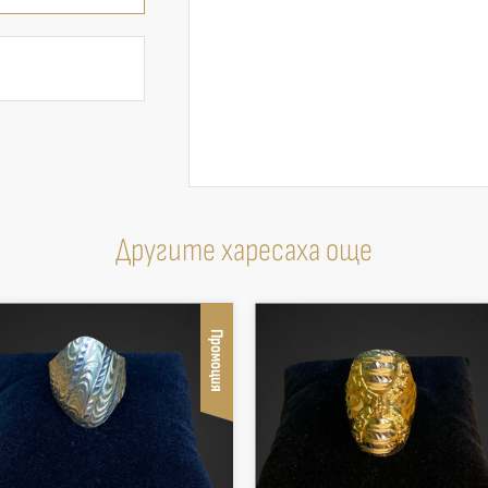
Другите харесаха още
Промоция