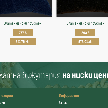
Златен дамски пръстен
Златен дамски пръстен
277 €
294 €
541.76 лв.
575.01 лв.
латна бижутерия
на ниски цен
тегории
Информация
ски
За нас