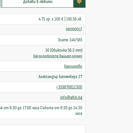
Добави в любими
4.71 гр. x 100 € | 195.58 лв.
06000012
Злато 14к/585
16 (Обиколка 56.3 mm)
Как да разберете вашият размер
Каолиново
Александър Батемберг 27
+359878812300
info@altin.bg
к от 8:30 до 17:00 часа Събота от 8:30 до 14:30
часа