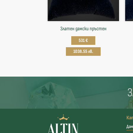
Златен дамски пръстен
531 €
1038.55 лв.
З
Ка
Дам