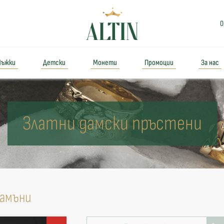
0
ъжки
Детски
Монети
Промоции
За нас
Златни дамски пръстени
камъни