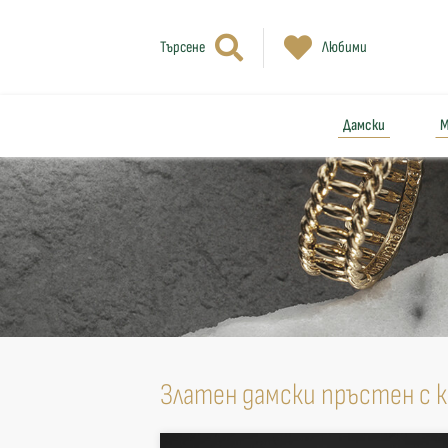
Търсене
Любими
Дамски
М
Златен дамски пръстен с 