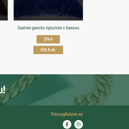
Златен дамски пръстен с камъни
274 €
535.9 лв.
и!
Последвайте ни