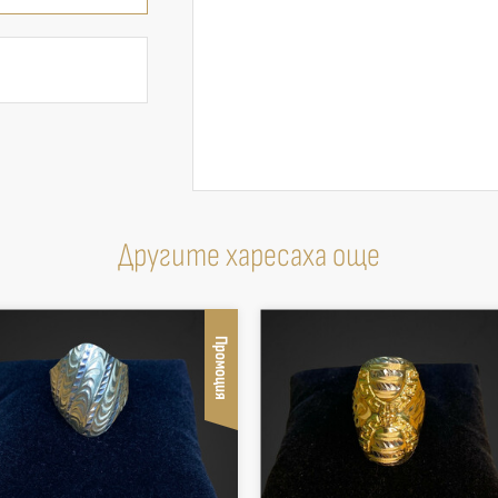
Другите харесаха още
Промоция