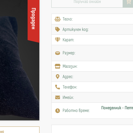
Поръчай онлайн
Продаден
Тегло:
Артикулен код:
Карат:
Размер:
Mагазин:
Адрес:
Телефон:
Имейл:
Понеделник - Петъ
Работно време:
рай