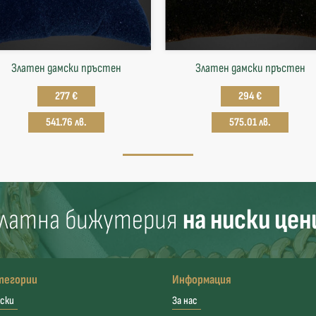
Златен дамски пръстен
Златен дамски пръстен
277 €
294 €
541.76 лв.
575.01 лв.
латна бижутерия
на ниски цен
тегории
Информация
ски
За нас